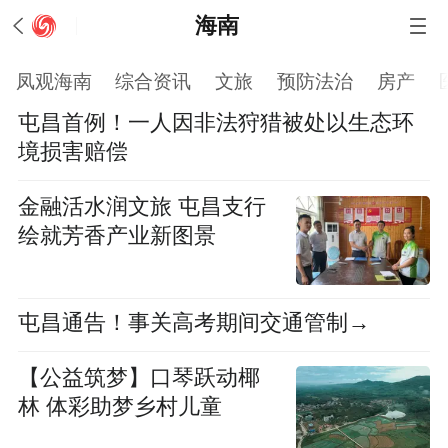
海南
凤观海南
综合资讯
文旅
预防法治
房产
屯昌首例！一人因非法狩猎被处以生态环
境损害赔偿
金融活水润文旅 屯昌支行
绘就芳香产业新图景
屯昌通告！事关高考期间交通管制→
【公益筑梦】口琴跃动椰
林 体彩助梦乡村儿童