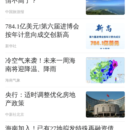
情不高了？
中国旅游报
784.1亿美元!第六届进博会
按年计意向成交创新高
新华社
冷空气来袭！未来一周海
南将迎降温、降雨
海南气象
央行：适时调整优化房地
产政策
中新社北京
海南加入！已有27地拟发特殊再融资债