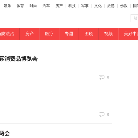
娱乐
体育
时尚
汽车
房产
科技
军事
文化
旅游
佛教
国
站
预防法治
房产
医疗
专题
图说
视频
美好中
际消费品博览会
0
0
两会