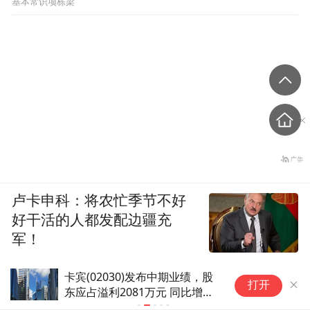
基本常识项栋梁
卢卡申科：将农忙季节不好
好干活的人都发配边疆充
军！
卡宾(02030)发布中期业绩，股
美
打开
东应占溢利2081万元 同比增加
场
25.62%