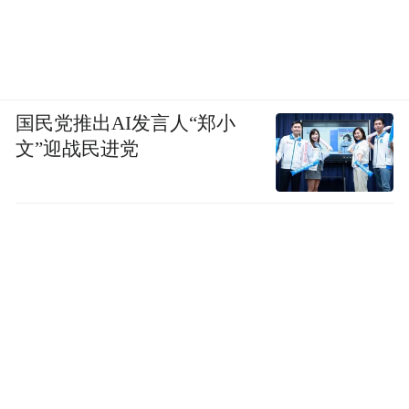
会让消费者失去信心。
调整
受行业大环境影响，国内零售行业近年来发
国民党推出AI发言人“郑小
生了很大的变化。比如，居民的消费能力和
文”迎战民进党
消费意愿发生变化，实体门店客流大幅下
滑、外租区空铺率上涨，以及消费者消费习
惯的变化加剧、线上渠道快速渗透等等。
永辉超市年内计划新开门店及后续储备的待
开业门店，均为采取精细化管理的调优新店
型。永辉门店的调整优化共分为商圈店调
优、社区周边店调优及远郊县门店调优三个