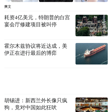
爽文
转战奥莱店、折扣店
耗资4亿美元，特朗普的白宫
宴会厅修建项目被叫停
低价不仅是商品价格的下调，也是店型的调
整。
霍尔木兹协议将近达成，美
10月，永辉超市开设“正品折扣店”，在超市
伊正在进行最后的博弈
内开“店中店”，永辉方面称，开设折扣店可
以加快永辉商品的汰换效率，打破营销环境
与日常环境下的高低价差异，同时也能够进
一步丰富商品的种类，为消费者带来更多高
性价比的选择。
胡锡进：新西兰外长像只疯
永辉“正品折扣店”中的商品是基于永辉供应
狗，竟对中国如此狂吠