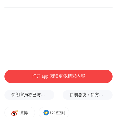
面，在构建数字化能力的时候，超市们已经
极度“内卷”，例如“半小时履约”（即消费者
下单后，超市完成拣货并送货的时间在半个
小时内）等更高标准的服务，给超市带来了
极高的成本。
低价策略
从10月13日起，盒马鲜生事业部（盒马鲜
打开 app 阅读更多精彩内容
生、盒马mini）业态全面启动折扣化变革，
从盒马鲜生线下门店开始，覆盖全国超过350
伊朗官员称已与阿曼就霍尔木兹海峡通行问题明确总体框架
伊朗总统：伊方未在涉谅解备忘录的谈判中作任何让步
家门店。此次调整主要涉及盒马成品部全系
列标品，门店绝大多数商品价格将下降