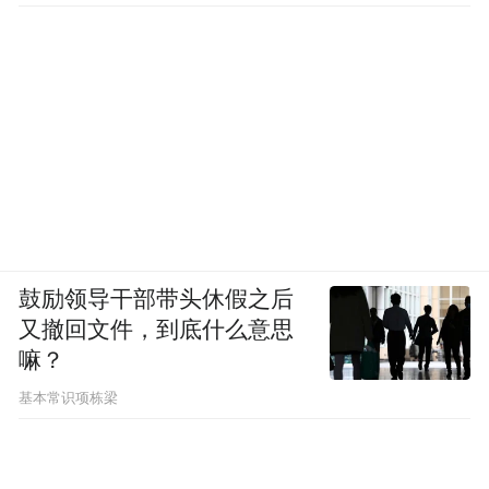
3000SKU的动态平衡。
盒马认为，零售企业的核心竞争力在于服务
能力、差异化能力和价格竞争力，接下来价
格竞争力会是盒马此次变革的核心目标，通
过变革“形成真正有竞争力的商业模式”。
永辉也表示，将持续发力全渠道业务，积极
鼓励领导干部带头休假之后
拥抱线上业务，推动线下门店的精细化运营
又撤回文件，到底什么意思
与全国性布局的融合，向打造“以生鲜为基
嘛？
础，以客户为中心的科技零售平台”的目标持
基本常识项栋梁
续前进。