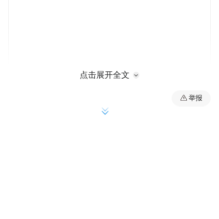
点击展开全文
然而过去两年，“线上发展”才是超市业的关
举报
键词。超市推崇数字化，他们自建平台或以
第三方合作的方式，引导消费者线上下单。
为何现在超市又想让消费者重回线下？
上述超市高管告诉记者，数字化是为了给老
客户提供便利的购买方式，而现在超市争夺
新客源愈演愈烈。线下客单价更高，消费者
会买到更多本没有打算买的商品。另一方