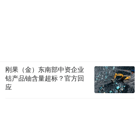
格便宜、线下价格贵的观念已经在大家心目
中根深蒂固。如果线下折扣店能够提供与线
上相同的商品，但是价格更低，还有试穿、
试用等优势，消费者就没有理由不去线下购
物。
但折扣店对商超的成本控制能力要求更高，
刚果（金）东南部中资企业
钴产品铀含量超标？官方回
江瀚介绍，超市想拿到更低的采购价，这需
应
要商超有强大的供应链管理、库存管理和运
营能力。商超需要通过优化运营流程、降低
运营成本，从而提供更低的价格给消费者。
低价还要有良好的服务能力，虽然折扣店的
商品价格较低，但是如果服务质量不高，也