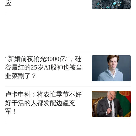
是退休人群，占比达到三成以上。盒马奥莱
应
是盒马的核心业态之一，承担着盒马下沉市
场的渗透重任，随着开店数不断提升，对于
整个盒马的贡献度也在逐步提升。
盘古智库高级研究员江瀚认为，转战折扣店
“新婚前夜输光3000亿”，硅
或奥特莱斯是超市业态被倒逼的结果。一方
谷最红的25岁AI股神也被当
面，近年来，随着电子商务的高速发展，超
韭菜割了？
市业态遭到了巨大的冲击。为了应对这种挑
战，超市开始寻找新的生存之道，而折扣店
卢卡申科：将农忙季节不好
模式就是其中的一种选择。通过采购大量商
好干活的人都发配边疆充
军！
品降低运营成本的模式在电子商务中已经被
证明是非常成功的，超市也有能力复制。另
一方面，从消费者的角度来看，从前线上价