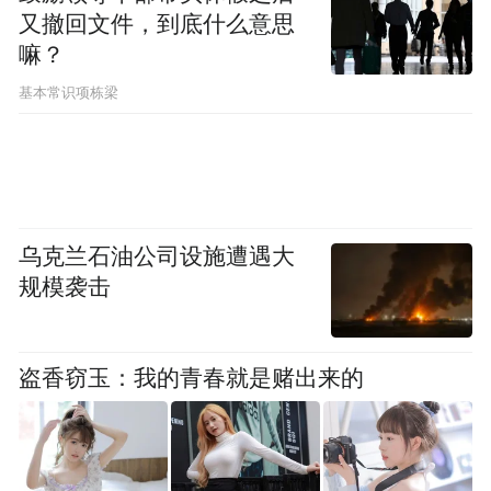
又撤回文件，到底什么意思
盒马认为，当前线上线下客群具有一定的差
嘛？
异性，线上以年轻客群为主，线下以亲子类
基本常识项栋梁
家庭顾客及银发顾客为主，线上线下用户的
需求也有一定的差异。线上线下从来不是矛
盾体，只是满足不同消费者购物需求的服务
方式，“消费者通过线下逛门店可以更有体感
乌克兰石油公司设施遭遇大
地感受到盒马的品牌力，这也会进一步促进
规模袭击
线上的生意”。
永辉认为，要全力推进全渠道业务融合发
盗香窃玉：我的青春就是赌出来的
展，即既要满足消费者对线上购物的需求，
也要同步提升线下业务的商品力、服务力和
体验感，让线下消费更有烟火气。