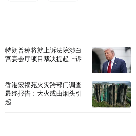
20%。
盒马方面告诉记者，打折的商品集中在标品
领域，比如饮料、零食、生活用品，这些商
品好比价，消费者能有直观和切实的认识，
“启用了很多网红产品打头阵。比如大象水、
特朗普称将就上诉法院涉白
泰国虾片、日本生茶等都有很高的社交媒体
宫宴会厅项目裁决提起上诉
流量，很容易通过降价来引爆话题；而费列
罗这种硬通货，降没降价、降得狠不狠，消
香港宏福苑火灾跨部门调查
费者更容易有感知。”大部分生鲜蔬果（除牛
最终报告：大火或由烟头引
羊肉卷等外）不在降价之列，因为这些商品
起
一般都是时令价，受影响因素多，价格波动
较大。而非标品主要是降价，如盒马的榴莲
蛋糕从128元降价到79元。