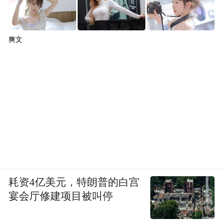
为了推行折扣化变革，盒马正在调整组织架
构。过去盒马的商品准入与否全看采购，但
未来，盒马会与战略供应商合作，商品严进
爽文
严出。盒马创始人侯毅曾公开称，“采购权和
经营权分离，盒马必须要重构采购体系。商
品通过采购推荐，准入决定权则完全由经营
部门决定”。盒马在大量招聘类似KA供应商
和品牌商的产品经理角色，以此补充采购团
队打造商品的能力。
同时，盒马门店的SKU也在调整，盒马鲜生
耗资4亿美元，特朗普的白宫
门店的SKU将由原来的5000多个缩减至2000
宴会厅修建项目被叫停
多个。在这个过程中，盒马将淘汰约一半商
品，引入800多个新品，最终实现2000-