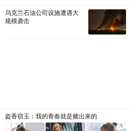
阶段，将从用户体验出发，以商品、场景、
服务3个维度为切入点，增强人、货、场匹配
乌克兰石油公司设施遭遇大
规模袭击
度，推进门店的精细化运营。
如在门店中引入具有独特性、丰富性、高性
价比的差异化商品，提高了网红、趋势商
品、地域特色商品占比；在商品陈列方面，
根据商品销售属性不同，规划了更为便捷的
商品专区，包括本地特色商品区、新品孵化
区等，满足不同消费者的购物习惯及需求；
在店内及出口处为顾客打造了专属顾客休息
区，并配备了取冰处、饮水机、免费wifi等无
盗香窃玉：我的青春就是赌出来的
声服务。