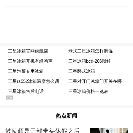
盒马相关负责人认为，从整个消费趋势来
看，当下，以更低的价格买到更优质的商品
成为生活“刚需”，年轻人开始精打细算、看
重实际需求、关注产品真实价值、性价比等
因素，由此流行起来的理性消费逻辑，也成
为了年轻人口中的“反向消费”。
超市对于线下的重视也体现在，商品的价格
从线上线下同价，转变为了线下更便宜。
盒马的低价首先从线下门店开始的。盒马介
热点新闻
绍，低价策略先从门店开始，最终线上线下
商品都要实现可持续的低价。
鼓励领导干部带头休假之后