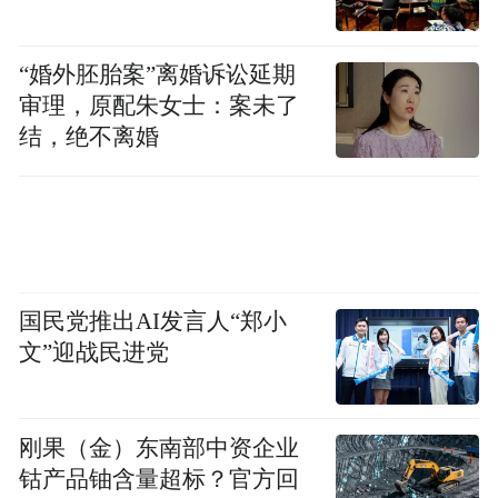
商系统、YHDOS数字化系统等数字化手段，
每日从新品、网红商品及常规商品中选择
“婚外胚胎案”离婚诉讼延期
的，根据具体情况按照其原价的七折、五折
审理，原配朱女士：案未了
及三折进行销售，商品SKU（SKU是指一款
结，绝不离婚
商品）在500-1000支左右。
目前盒马已经形成盒马鲜生、盒马X会员
店、盒马奥莱三大主力业态，其中盒马奥莱
为折扣店店型。盒马奥莱门店都在上海，已
国民党推出AI发言人“郑小
开业50多家。生鲜奥莱目前有45家，分布上
文”迎战民进党
海、北京、西安、杭州等14个城市。
盒马介绍，盒马奥莱消费者画像中占比最高
刚果（金）东南部中资企业
的是中、青年白领，占比达一半以上。其次
钴产品铀含量超标？官方回