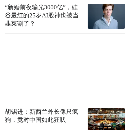
“新婚前夜输光3000亿”，硅
谷最红的25岁AI股神也被当
韭菜割了？
胡锡进：新西兰外长像只疯
狗，竟对中国如此狂吠