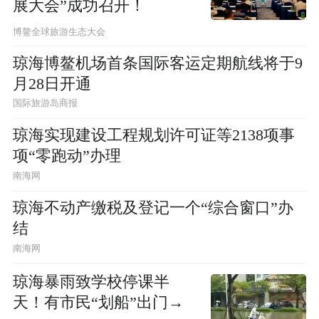
展大会”成功召开！
博鳌全球旅游生态大会
琼海博鳌机场首条国际客运定期航线将于9
月28日开通
国际旅游岛商报
琼海实现建设工程规划许可证等2138项事
项“零跑动”办理
南海网
琼海不动产缴税及登记一个“综合窗口”办
结
南海网
琼海暴雨致学校停课半
天！有市民“划船”出门→