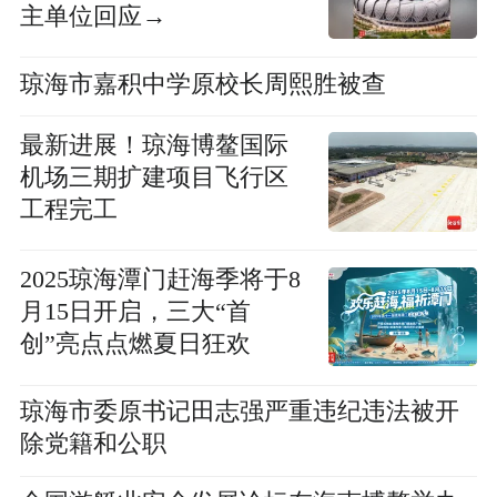
主单位回应→
琼海市嘉积中学原校长周熙胜被查
最新进展！琼海博鳌国际
机场三期扩建项目飞行区
工程完工
2025琼海潭门赶海季将于8
月15日开启，三大“首
创”亮点点燃夏日狂欢
琼海市委原书记田志强严重违纪违法被开
除党籍和公职