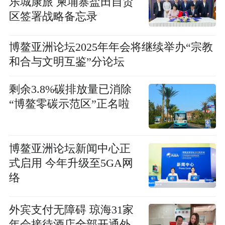
乐城康旅 柬埔寨盐田自贸
区签署战略备忘录
博鳌亚洲论坛2025年年会将继续举办“宗教
和合与文明互鉴”分论坛
剩余3.8%碳排放量已消除
“博鳌零碳示范区”正名啦
博鳌亚洲论坛新闻中心正
式启用 今年升级至5GA网
络
外宾支付无障碍 琼海31家
年会接待酒店全部开通外