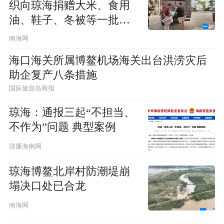
织向琼海捐赠大米、食用
油、鞋子、冬被等一批生
活物资
南海网
海口海关所属博鳌机场海关出台洪涝灾后
助企复产八条措施
国际旅游岛商报
琼海：通报三起“不担当、
不作为”问题 典型案例
清廉海南网
琼海博鳌北岸村防潮堤崩
塌决口处已合龙
南海网