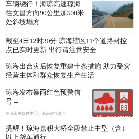
车辆绕行！海琼高速琼海
往文昌方向90公里加500米
处斜坡塌方
截至4日12时30分 琼海辖区11个道路封控
点已实时更新 出行请注意安全
琼海出台灾后恢复重建十条措施 助力受灾
经营主体和群众恢复生产生活
琼海发布暴雨红色预警信
号→
琼海市融媒体中心、海南省气象台
提醒！琼海嘉积大桥全段禁止中型（含）
以上货车通行