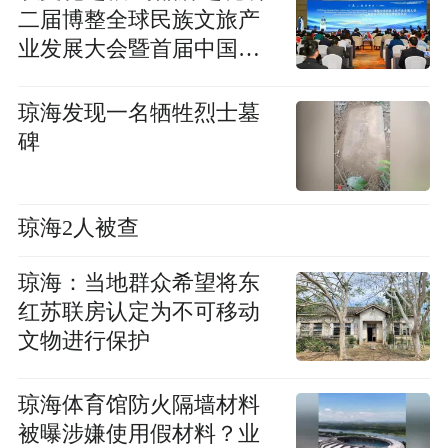
二届博整全球民族文旅产
业发展大会暨首届中国民
族品牌饭店年会在博鳌隆
重开幕
琼海发现一名牺牲烈士墓
碑
琼海2人被查
琼海：当地群众希望将东
红苏联房认定为不可移动
文物进行保护
琼海体育馆防火隔墙材料
被曝涉嫌使用假材料？业