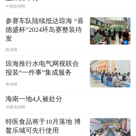
中国新闻网
参赛车队陆续抵达琼海 “喜
德盛杯”2024环岛赛整装待
发
南海网
琼海推行水电气网视联合
报装“一件事”集成服务
南海网
海南一地4人被处分
清廉海南网
特医食品将于10月落地 博
鳌乐城可先行使用