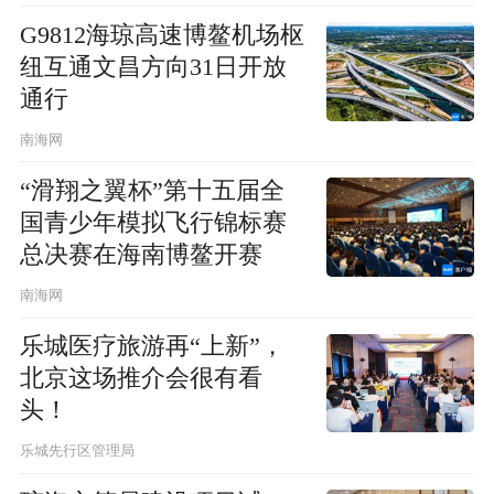
G9812海琼高速博鳌机场枢
纽互通文昌方向31日开放
通行
南海网
“滑翔之翼杯”第十五届全
国青少年模拟飞行锦标赛
总决赛在海南博鳌开赛
南海网
乐城医疗旅游再“上新”，
北京这场推介会很有看
头！
乐城先行区管理局