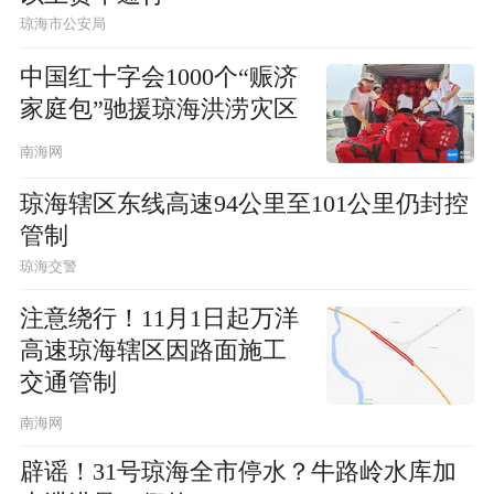
琼海市公安局
中国红十字会1000个“赈济
家庭包”驰援琼海洪涝灾区
南海网
琼海辖区东线高速94公里至101公里仍封控
管制
琼海交警
注意绕行！11月1日起万洋
高速琼海辖区因路面施工
交通管制
南海网
辟谣！31号琼海全市停水？牛路岭水库加