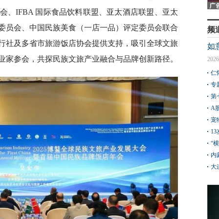
、IFBA 国际食品饮料联盟、亚太酒店联盟、亚太
委员会、中国民族美食（一店一品）评定委员会联合
频
行社及多省市旅游饭店协会提供支持，吸引全球文旅
如
业家参会，共探民族文旅产业融合与品牌创新路径。
2026
仁
专
第
A
宠
1
“
内
大