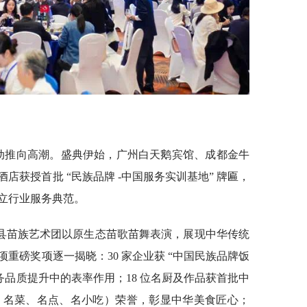
将活动推向高潮。盛典伊始，广州白天鹅宾馆、成都金牛
店获授首批 “民族品牌 -中国服务实训基地” 牌匾，
立行业服务典范。
县苗族艺术团以原生态苗歌苗舞表演，展现中华传统
重磅奖项逐一揭晓：30 家企业获 “中国民族品牌饭
务品质提升中的表率作用；18 位名厨及作品获首批中
厨、名菜、名点、名小吃）荣誉，彰显中华美食匠心；