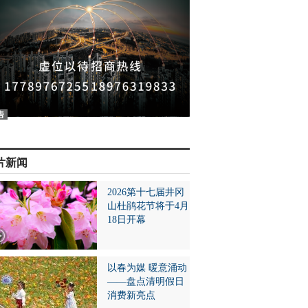
片新闻
2026第十七届井冈
山杜鹃花节将于4月
18日开幕
以春为媒 暖意涌动
——盘点清明假日
消费新亮点