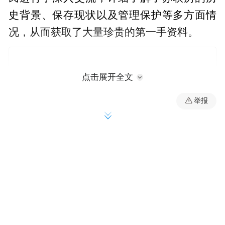
史背景、保存现状以及管理保护等多方面情
况，从而获取了大量珍贵的第一手资料。
点击展开全文
举报
从位置上看，该苏联房群落处于东红农场东
宁作业区第4生产队西南约64米处，其周边地
形平坦，交通便利，在一定程度上也反映了