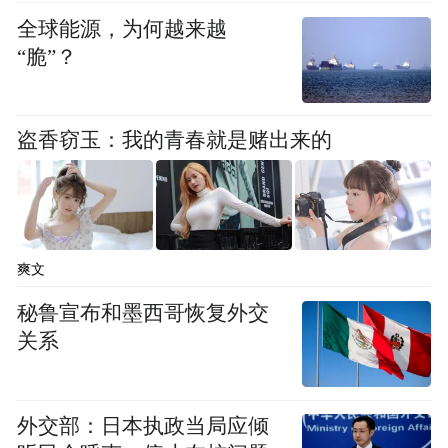
全球能源，为何越来越
“脆”？
“特别声明：以上作品内容(包括在内的视频、图片或音
频)为凤凰网旗下自媒体平台“大风号”用户上传并发
布，本平台仅提供信息存储空间服务。
Notice: The content above (including the videos,
盗香窃玉：我的青春就是赌出来的
pictures and audios if any) is uploaded and posted
by the user of Dafeng Hao, which is a social media
platform and merely provides information storage
space services.”
爽文
秘鲁宣布和墨西哥恢复外交
关系
外交部：日本执政当局应倾