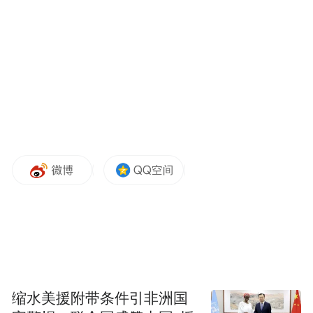
247.34平方米，外墙醒目地写有“抗大校训：
团结紧张严肃活泼”等极具时代特色的宣传标
语；6栋宿舍楼，为农场员工所用，总建筑占
地面积1450.79平方米，外墙留存着“毛主席
语录”，这些语录成为那个时代精神印记的生
动写照；还有1栋占地面积为138.94平方米的
幼儿园。8栋建筑总共占地面积为2.7546亩，
整体建筑风格统一，具有典型的苏式特征，
采用砖木结构，墙体厚实坚固，屋顶坡度较
大，窗户相对较小，建筑布局严格遵循对称
和规整的原则，处处彰显出当年建设的严谨
性与规范性。
缩水美援附带条件引非洲国
经初步了解，这些苏联房始建于1952年，其