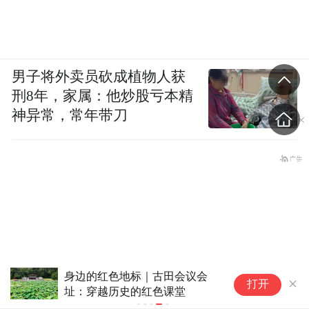
男子将外卖员砍成植物人获
刑8年，家属：他炒股亏本精
神异常，常年带刀
逛
打开
江