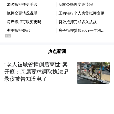
联房在东红农场干部和群众的精心维护下，
依然保持着较为完整的状态，房屋结构稳
固，整体保存良好。
当地干部和群众的文物保护意识较强，纷纷
希望在第四次全国文物普查工作中，将东红
热点新闻
苏联房认定为不可移动文物进行保护，确保
这一珍贵历史文化遗产能够继续传承下去，
“老人被城管撞倒后离世”案
开庭：亲属要求调取执法记
让后人能够从中领略到那段独特的历史风貌
录仪被告知没电了
和两国友好合作的深厚情谊，使其在新时代
绽放出独特的文化价值和历史魅力。（椰网/
海拔新闻记者 张艺）
来源：国际旅游岛商报