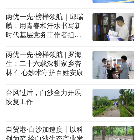
两优一先·榜样领航｜邱瑞
麟：用青春和汗水书写新
时代基层党务工作者担当
答卷
两优一先·榜样领航 | 罗海
生：二十六载深耕家乡杏
林 仁心妙术守护百姓安康
台风过后，白沙全力开展
恢复工作
自贸港·白沙加速度丨以科
创为笔 绘白沙生态产业发