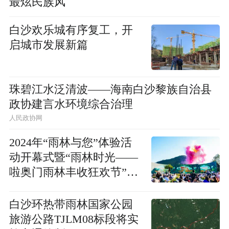
最炫民族风
白沙欢乐城有序复工，开
启城市发展新篇
珠碧江水泛清波——海南白沙黎族自治县
政协建言水环境综合治理
人民政协网
2024年“雨林与您”体验活
动开幕式暨“雨林时光——
啦奥门雨林丰收狂欢节”在
白沙举行
白沙环热带雨林国家公园
旅游公路TJLM08标段将实