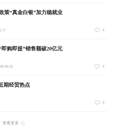
！政策“真金白银”加力稳就业
0
1:17
“即购即提”销售额破20亿元
0
-06 09:28
近期经贸热点
0
查看更多