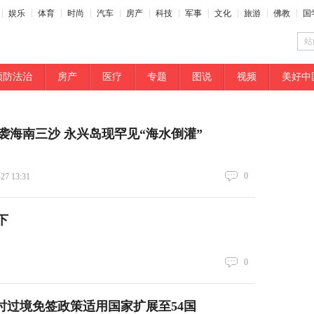
娱乐
体育
时尚
汽车
房产
科技
军事
文化
旅游
佛教
国
站
预防法治
房产
医疗
专题
图说
视频
美好中
奔袭海南三沙 永兴岛现罕见“海水倒灌”
0
-27 13:31
下
0
4小时过境免签政策适用国家扩展至54国