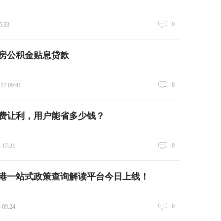
0
5:33
房公积金贴息贷款
0
-17 09:41
费让利，用户能省多少钱？
0
 17:21
港一站式政策查询解读平台今日上线！
0
 09:24