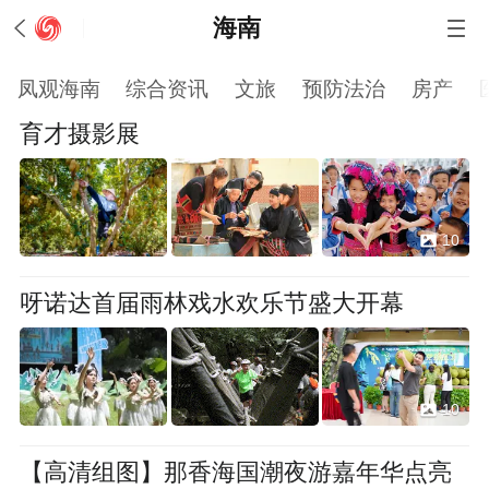
海南
凤观海南
综合资讯
文旅
预防法治
房产
育才摄影展
10
呀诺达首届雨林戏水欢乐节盛大开幕
10
【高清组图】那香海国潮夜游嘉年华点亮