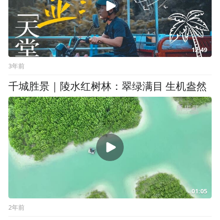
12:49
3年前
千城胜景｜陵水红树林：翠绿满目 生机盎然
01:05
2年前