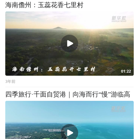
海南儋州：玉蕊花香七里村
01:22
3年前
四季旅行·千面自贸港｜向海而行“慢”游临高