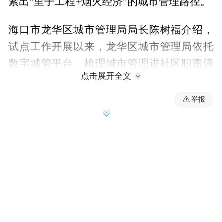
索出“里子工程+烟火经济”的城市管理路径。
海口市龙华区城市管理局局长陈树福介绍，
试点工作开展以来，龙华区城市管理局依托
数字城管平台，梳理城市管理进社区职责清
点击展开全文
单，职能部门下沉一线发现和解决问题，例
如在老旧街区在停车难问题上，探索错峰共
举报
享模式，将周边办公大院停车场低使用率时
段向社会开放，解决了停车难题。