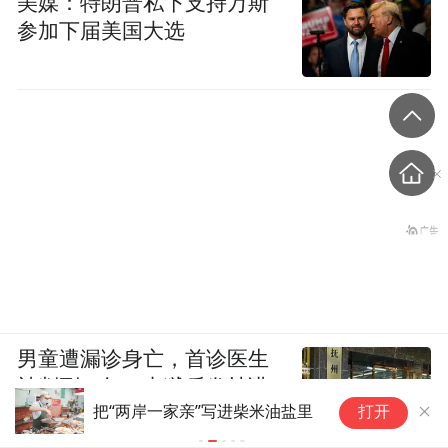
美媒：特朗普私下支持万斯
参加下届美国大选
男童遭漏诊身亡，首诊医生
被判刑一年，出狱后发帖讲
第
把“两岸一家亲”写进柴米油盐里
打开
述接诊经过
《