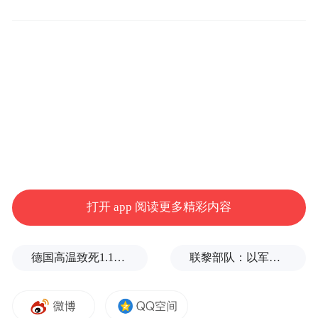
会议部署，今年全省将重点推进城市管理队
伍、宣传、精细管理、执法等“五项进社区”
任务。要求力戒形式主义，充分发挥“一委一
办一平台”机制作用，依法行政、文明执法、
柔性服务，切实增强群众获得感。
打开 app 阅读更多精彩内容
海口市城市管理局一级主任科员何启英透
露，今年将在4个区推广试点经验，2030年实
德国高温致死1.19万人，为2016年来最高纪录
联黎部队：以军单日向黎发射113枚炮弹
现全市覆盖。
省住建厅相关负责人表示，城市管理进社区