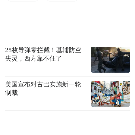
的本质是构建“社区吹哨、部门报到”机制，
下一步将总结海口经验在全省推广。
来源：南海网
28枚导弹零拦截！基辅防空
“特别声明：以上作品内容(包括在内的视频、图片或音
频)为凤凰网旗下自媒体平台“大风号”用户上传并发
失灵，西方靠不住了
布，本平台仅提供信息存储空间服务。
Notice: The content above (including the videos,
pictures and audios if any) is uploaded and posted
美国宣布对古巴实施新一轮
by the user of Dafeng Hao, which is a social media
platform and merely provides information storage
制裁
space services.”