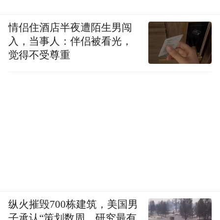
情侣住酒店半夜遭陌生男闯
入，当事人：伴侣被看光，
觉得不受尊重
纵火摧毁700栋建筑，美国男
子承认“策划数周，研究最有