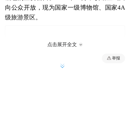
向公众开放，现为国家一级博物馆、国家4A
级旅游景区。
点击展开全文
举报
来源：国际旅游岛商报
“特别声明：以上作品内容(包括在内的视频、图片或音
频)为凤凰网旗下自媒体平台“大风号”用户上传并发