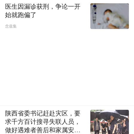
医生因漏诊获刑，争论一开
始就跑偏了
念兹集
陕西省委书记赶赴灾区，要
求千方百计搜寻失联人员，
做好遇难者善后和家属安抚