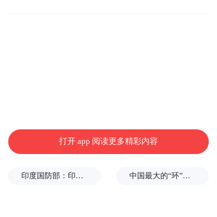
布，本平台仅提供信息存储空间服务。
Notice: The content above (including the videos,
pictures and audios if any) is uploaded and posted
by the user of Dafeng Hao, which is a social media
platform and merely provides information storage
space services.”
打开 app 阅读更多精彩内容
印度国防部：印度成功试射“烈火-4”中程弹道导弹，可携带常规弹头和核弹头
中国最大的“环”，要来了