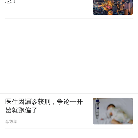
急了
医生因漏诊获刑，争论一开
始就跑偏了
念兹集