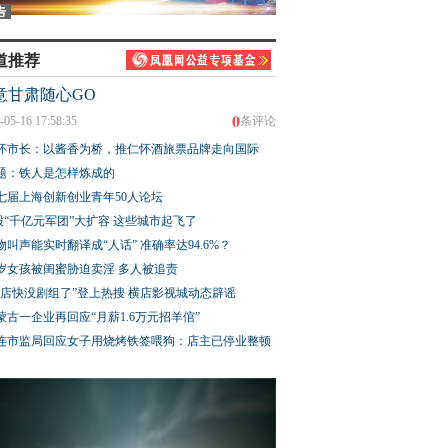
道推荐
意甘肃随心GO
0
-05-16 17:58:35
条评论
怀市长：以酱香为桥，推仁怀酒旅票品牌走向国际
题：铁人是怎样炼成的
七届上海创新创业青年50人论坛
股“千亿元军团”大扩容 这些城市起飞了
物叫声能实时翻译成“人话” 准确率达94.6%？
3岁女孩被闺蜜胁迫卖淫 多人被追责
横店快没剧组了”登上热搜 横店影视城动态辟谣
蒙古一企业再回应“月薪1.6万元招羊倌”
连市监局回应女子用烧烤铁签喂狗：店主已停业整顿