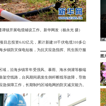
遵谭镇开展电缆铺设工作。新华网发（杨永光 摄）
目总投资6.02亿元，累计新建10千伏电缆310多公
海乡镇防灾保电短板，为抗灾应急指挥、民生医疗服
图
区域，沿海乡镇常年受强风、暴雨、海水倒灌等极端
靠架空线路，台风期间易发生倒杆断线等故障，导致
应急保障工作，长期制约区域电网的防灾减灾能力。