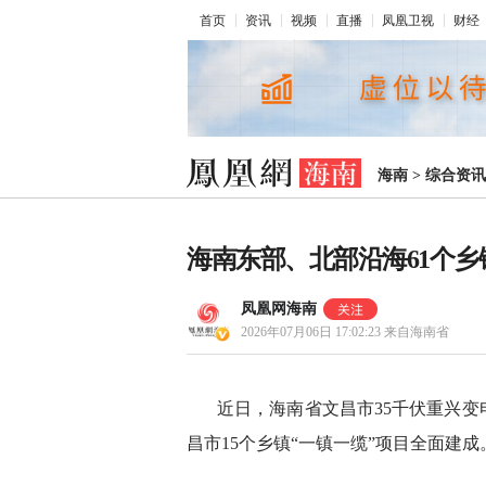
首页
资讯
视频
直播
凤凰卫视
财经
海南
>
综合资讯
海南东部、北部沿海61个乡
凤凰网海南
2026年07月06日 17:02:23
来自海南省
近日，海南省文昌市35千伏重兴变
昌市15个乡镇“一镇一缆”项目全面建成