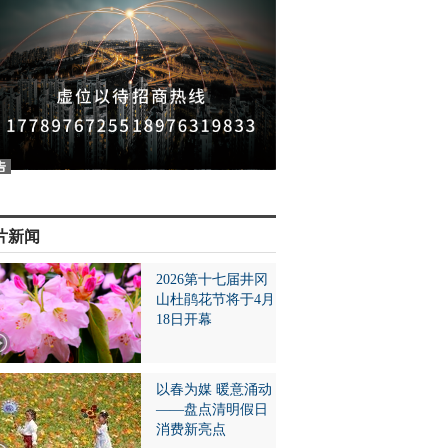
片新闻
2026第十七届井冈
山杜鹃花节将于4月
18日开幕
以春为媒 暖意涌动
——盘点清明假日
消费新亮点