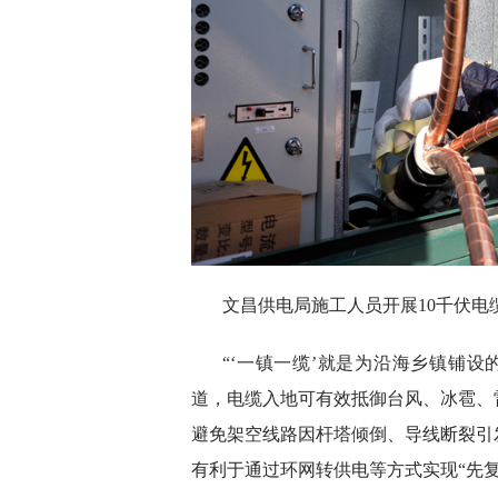
文昌供电局施工人员开展10千伏电
“‘一镇一缆’就是为沿海乡镇铺
道，电缆入地可有效抵御台风、冰雹、
避免架空线路因杆塔倾倒、导线断裂引
有利于通过环网转供电等方式实现“先