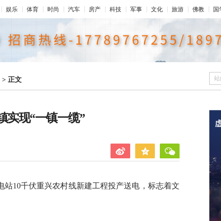
娱乐
体育
时尚
汽车
房产
科技
军事
文化
旅游
佛教
国
站
>
正文
镇实现“一镇一缆”
电站10千伏重兴农村线新建工程投产送电，标志着文
。