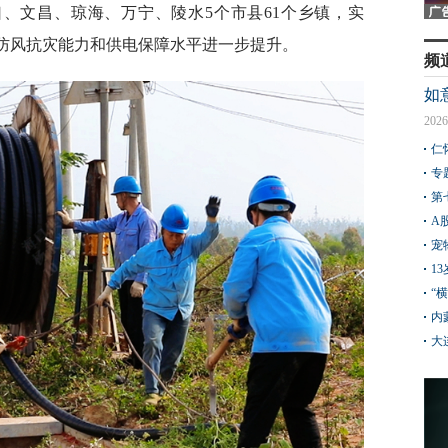
、文昌、琼海、万宁、陵水5个市县61个乡镇，实
网防风抗灾能力和供电保障水平进一步提升。
频
如
2026
仁
专
第
A
宠
1
“
内
大