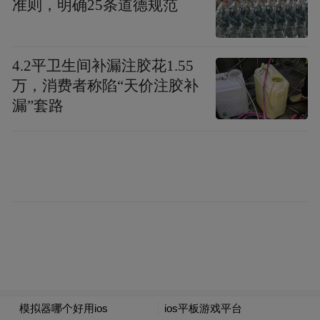
准则，明确25条道德规范
为集中。抢修人员不惧狂风暴雨，徒步深入
涉水滑坡路段排查故障，同步清理倒伏树木
4.2平卫生间补漏注胶花1.55
消除次生隐患。陵水作为登陆核心区，百余
万，消费者称陷“天价注胶补
名运维人员开展线路地毯式巡检，党员突击
漏”套路
队驻守疍家渔排、低洼小区点对点保电，在
台风登陆后24小时内实现全域复电；三亚17
支388人抢修队伍携带5台发电车、55台小型
发电机全天候待命，雨夜紧急出动转移山洪
围困群众10人，为呼吸机病患上门架设应急
发电机。台风离岛后，东方、昌江受西南季
风回旋叠加反复侵扰，极大风速达到11级，
抢修队伍夜间坚守作业，逐条线路分段攻
坚。7月4日17时，全部受灾城镇恢复正常供