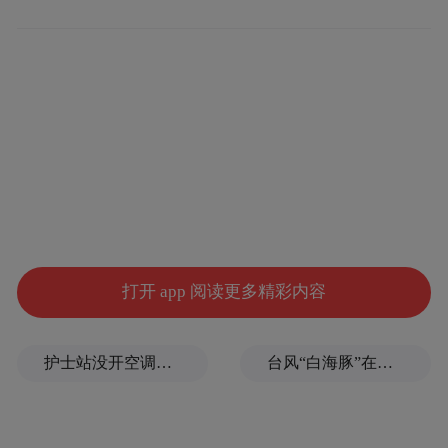
昌江供电局工作人员在10千伏山竹沟线开展
紧急抢修作业。通讯员 杜志鹏 摄
打开 app 阅读更多精彩内容
护士站没开空调、全员向领导打招呼被表扬？上海一民营医院回应
台风“白海豚”在浙江乐清二次登陆