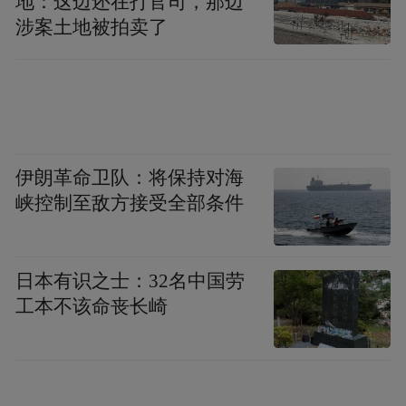
地：这边还在打官司，那边
海“一镇一缆”剩余项目建设，持续推进线路
涉案土地被拍卖了
防风加固改造，复盘本次台风防御经验，不
断提升电网防灾抗灾韧性，为海南自贸港建
设提供更加安全可靠的电力保障。
来源：南海网
伊朗革命卫队：将保持对海
峡控制至敌方接受全部条件
“特别声明：以上作品内容(包括在内的视频、图片或音
频)为凤凰网旗下自媒体平台“大风号”用户上传并发
布，本平台仅提供信息存储空间服务。
Notice: The content above (including the videos,
日本有识之士：32名中国劳
pictures and audios if any) is uploaded and posted
工本不该命丧长崎
by the user of Dafeng Hao, which is a social media
platform and merely provides information storage
space services.”