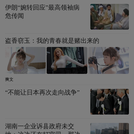
伊朗“婉转回应”最高领袖病
危传闻
盗香窃玉：我的青春就是赌出来的
爽文
“不能让日本再次走向战争”
五指山供电局工作人员在10 千伏保国线毛优
村分支线断线开展抢修作业。通讯员 吴翔 摄
据介绍，下一步海南电网公司将持续加快沿
湖南一企业诉县政府未交