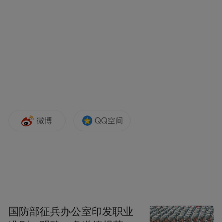
定安供电局工作人员争分夺秒处置故障。通
讯员 黄祉豪 摄
沿台风路径，海南电网分两批前置550人成建
制抢修力量，7月2日前进驻万宁、陵水、昌
江、琼中等受灾重点市县。79台应急发电
车、226台卫星电话、排涝机器人、移动照明
灯塔全部检修待命；国家电力应急基地（南
方）跨区域调拨7类20台排涝照明装备跨海驰
援，1.95亿元储备抢修物资依托数字化仓储
平台快速调配，形成“本地主力+外援支援+装
备前置”立体抢险格局。
国防部征兵办公室印发职业
台风登陆后，陵水、东方、白沙等地受灾最