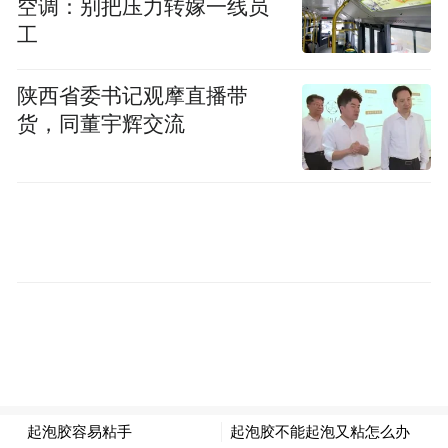
空调：别把压力转嫁一线员
等市县报考的考生，三亚考区包括在三亚、
工
五指山、保亭、琼中、陵水、乐东、东方等
市县报考的考生。具体考试地点以准考证上
陕西省委书记观摩直播带
的地点为准。
货，同董宇辉交流
高等教育自学考试应考者在完成该专业计划
所有课程考试合格，总学分达到毕业学分要
求、且思想品德经鉴定符合要求后，可提出
毕业申请，由省高等教育自学考试委员会办
公室审核，对符合毕业条件的考生颁发毕业
证书，主考学校在毕业证书上副署。
温馨提示：
高等教育自学考试是国家教育考
试，考务考试管理规范严密，考生必须严格