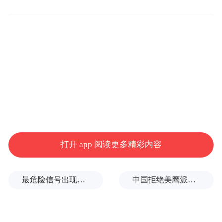
省高等教育自学考试考生服务平台，查询本
人有关信息。
打开 app 阅读更多精彩内容
据悉，高等教育自学考试按专业开考，考生
最危险信号出现！全球能源大动脉岌岌可危
中国拒绝美鹰派副防长访华？弦外之音被热议
根据所报考专业计划，按照海南省公布的考
试计划参加相应课程的考试。高等教育自学
考试的理论课程考试（笔试）和实践性环节