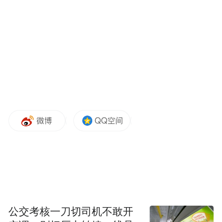
考核，均为合格考试。理论课程考试和实践
性环节考核成绩均采用百分制计分，以60分
为及格。考试成绩不合格可以参加该课程的
下一次报考。
理论课程考试时间：
全国高等教育自学考试
理论课程考试时间为每年的4月份和10月份，
具体日期见当次考试时间安排。
理论课程考试地点：
海南省高等教育自学考
试的考点分别设在海口和三亚两个考区。海
口考区包括在海口、文昌、琼海、万宁、屯
昌、定安、澄迈、临高、儋州、白沙、昌江
公交考核一刀切司机不敢开