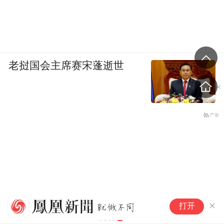
老挝国会主席赛宋蓬逝世
河
打开
骨