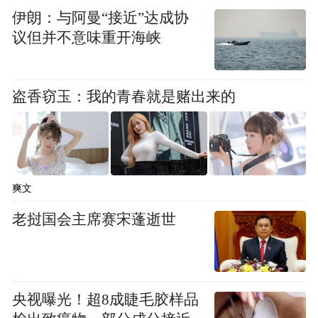
伊朗：与阿曼“接近”达成协
议但并不意味重开海峡
盗香窃玉：我的青春就是赌出来的
爽文
老挝国会主席赛宋蓬逝世
央视曝光！超8成睫毛胶样品