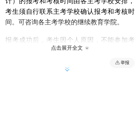
计）的报考和考核时间由各主考学校安排，
考生须自行联系主考学校确认报考和考核时
间。可咨询各主考学校的继续教育学院。
报考成功后，考生因个人原因，不能参加考
点击展开全文
试的，视为自动放弃考试资格，所支付的考
试费不予退还。考试前五天考生可登陆省考
举报
试局网站，通过单击网站主页中的“自学考试
信息系统”登录海南省高等教育自学考试考生
服务平台，打印《海南省XXXX年X半年高等
教育自学考试准考证》。考试时，考生凭本
人有效居民身份证和《海南省XXXX年X半年
高等教育自学考试准考证》进入考场参加考
试。考生可凭准考证号和报考密码登录海南