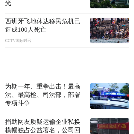
光
活动当天，参会代表前往海南桥头地瓜产业
西班牙飞地休达移民危机已
造成100人死亡
园，实地考察产业基地，深入了解澄迈香
蕉、桥头地瓜等特色农产品的种植环境、标
CCTV国际时讯
准化生产流程及品控体系。
本次活动由海南省供销合作联社、省农业农
村厅、省商务厅、省农垦投资控股集团有限
为期一年、重拳出击！最高
公司、澄迈县人民政府联合主办，9个市县代
法、最高检、司法部，部署
表、省内外供应商与采购商代表参加。
专项斗争
来源：澄迈县融媒体中心
捐助网友质疑运输企业私换
横幅独占公益署名，公司回