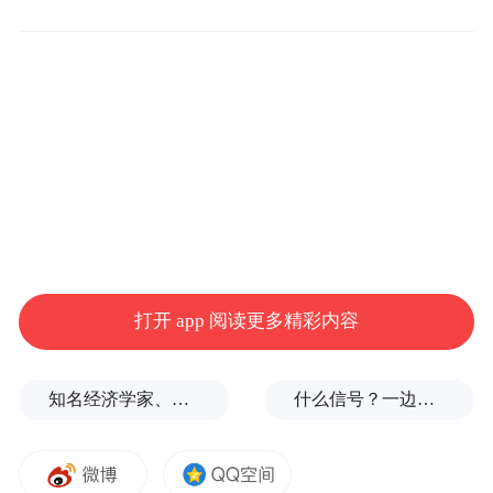
产销对接签约仪式上，经过前期线上对接与
现场深入洽谈，一批合作意向顺利落地，涵
打开 app 阅读更多精彩内容
盖香蕉、地瓜等多个品类。据悉，本次活动
共达成意向签约金额600万元。签约各方表
知名经济学家、教育家、出版人高希均辞世，享年90岁
什么信号？一边金价大跌，一边各国央行一直买
示，将以此次合作为起点，建立长期稳定的
产销关系，共同拓展省内外市场。