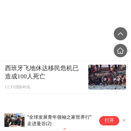
西班牙飞地休达移民危机已
造成100人死亡
CCTV国际时讯
“全球发展青年领袖之家世界行”
日本广岛废
打开
走进曼谷(2)
拒绝拥核