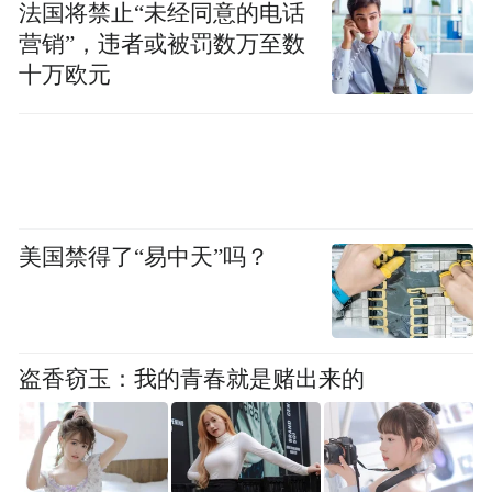
本次活动通过“政府搭台、企业唱戏”的产销
法国将禁止“未经同意的电话
对接模式，有效促进“海南鲜品”的品牌传播
营销”，违者或被罚数万至数
十万欧元
和市场推广，为端午旺季市场供应提供了有
力保障。
美国禁得了“易中天”吗？
盗香窃玉：我的青春就是赌出来的