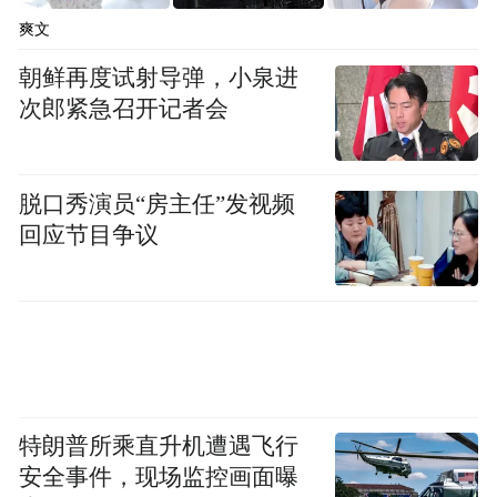
“全省供销社系统将持续发挥产销对接平台作
爽文
用，完善农产品流通网络体系，推动更多海
朝鲜再度试射导弹，小泉进
南热带特色优质农副产品走向全国，助力乡
次郎紧急召开记者会
村全面振兴和海南自贸港建设。”省供销合作
联社相关负责人表示。
脱口秀演员“房主任”发视频
回应节目争议
特朗普所乘直升机遭遇飞行
安全事件，现场监控画面曝