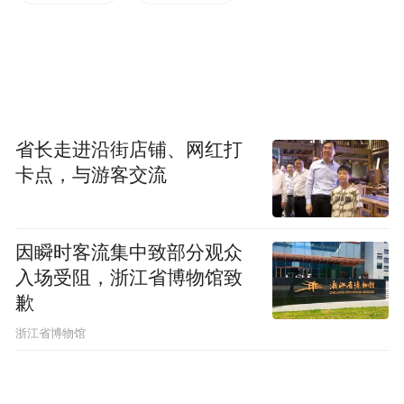
省长走进沿街店铺、网红打
卡点，与游客交流
因瞬时客流集中致部分观众
入场受阻，浙江省博物馆致
当天，现场还举行了自由洽谈与品鉴交流活
歉
动。来自海口、儋州、澄迈、屯昌、保亭等9
浙江省博物馆
个市县和省农垦集团的展位一字排开，供应
商与采购商一对一交流，深入洽谈产品细