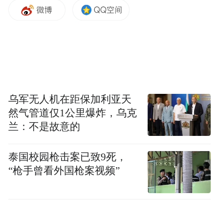
的市民表示，此次宣讲内容通俗易懂，补齐
了自己的征信知识盲区，今后一定会自觉恪
守诚信准则，守护好个人“经济身份证”。
本次主题宣传切实增强了澄迈群众的守信意
识，优化了县域整体信用环境。下一步，澄
乌军无人机在距保加利亚天
迈县将常态化铺开多元化信用宣传行动，持
然气管道仅1公里爆炸，乌克
续以信用建设为抓手，推动形成“人人讲诚
兰：不是故意的
信、事事守信用”的良好社会风尚，为优化营
商环境、促进澄迈县经济社会高质量发展筑
泰国校园枪击案已致9死，
牢坚实的信用根基。
“枪手曾看外国枪案视频”
来源：澄迈县融媒体中心