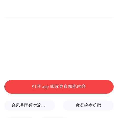
打开 app 阅读更多精彩内容
活动现场气氛热烈，不少市民驻足参与。“以
前只知道欠钱不好，没想到失信连高铁都坐
台风暴雨强对流三预警！“白海豚”最新位置公布
拜登癌症扩散
不了，对孩子上学也有影响。”一位参与活动