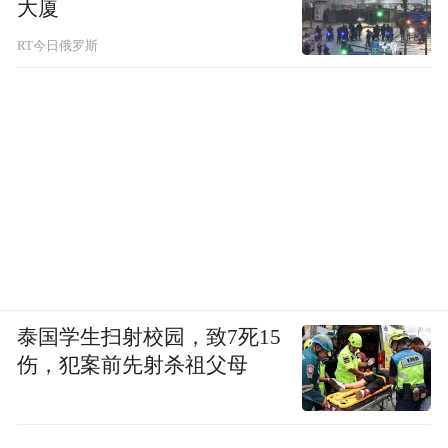
大厦
“特别声明：以上作品内容(包括在内的视频、图片或音
频)为凤凰网旗下自媒体平台“大风号”用户上传并发
RT今日俄罗斯
布，本平台仅提供信息存储空间服务。
Notice: The content above (including the videos,
pictures and audios if any) is uploaded and posted
by the user of Dafeng Hao, which is a social media
platform and merely provides information storage
space services.”
泰国学生扫射校园，致7死15
伤，犯案前先射杀祖父母