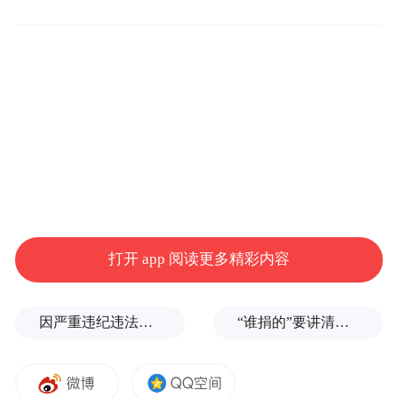
约上好友，带上相机
在澄迈，定格专属盛夏回忆
打开 app 阅读更多精彩内容
因严重违纪违法，金融监管总局原局长李云泽被罢免全国人大代表
“谁捐的”要讲清楚，爱心不能被截胡