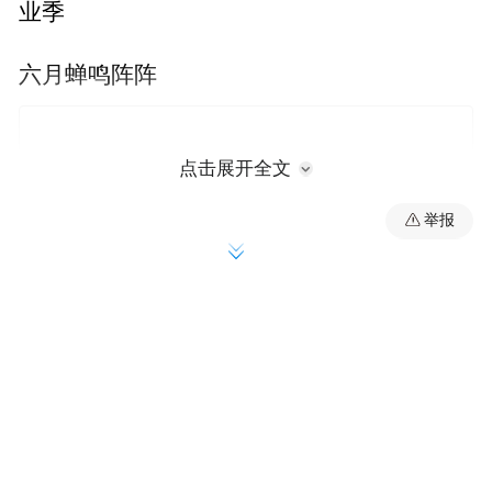
业季
六月蝉鸣阵阵
点击展开全文
举报
毕业离别将至，考编步履暂歇
把疲惫与不舍交给旅途