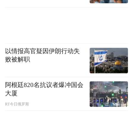
以情报高官疑因伊朗行动失
败被解职
阿根廷820名抗议者爆冲国会
大厦
RT今日俄罗斯