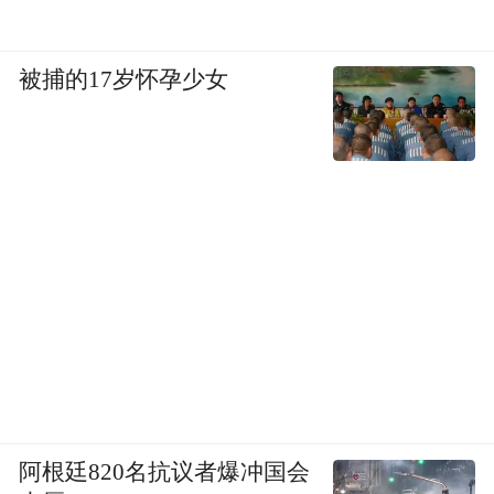
被捕的17岁怀孕少女
这个六月，我们不说再见
来澄迈，赴一场烟火与晚霞的治愈出逃
愿你“澄”风破浪
“迈”向属于你的旷野
阿根廷820名抗议者爆冲国会