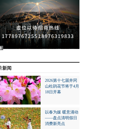
片新闻
2026第十七届井冈
山杜鹃花节将于4月
18日开幕
以春为媒 暖意涌动
——盘点清明假日
消费新亮点