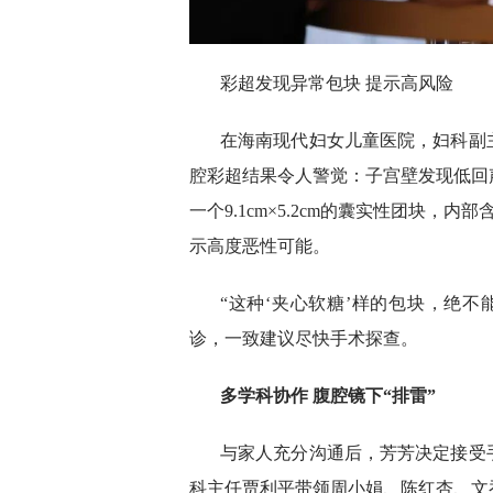
彩超发现异常包块 提示高风险
在海南现代妇女儿童医院，妇科副
腔彩超结果令人警觉：子宫壁发现低回
一个9.1cm×5.2cm的囊实性团块，内
示高度恶性可能。
“这种‘夹心软糖’样的包块，绝
诊，一致建议尽快手术探查。
多学科协作 腹腔镜下“排雷”
与家人充分沟通后，芳芳决定接受
科主任贾利平带领周小娟、陈红杏、文