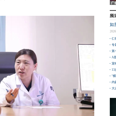
频
如
2026
仁
专
第
A
宠
1
“
内
大