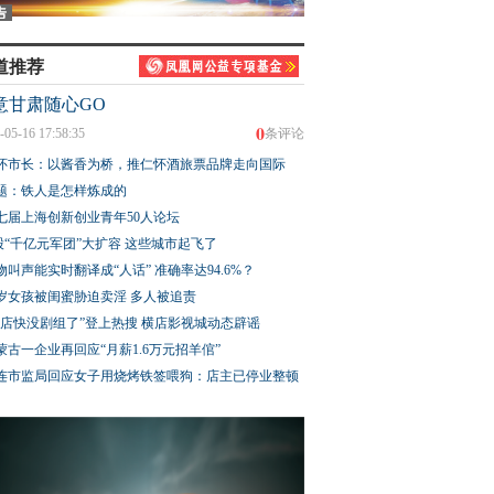
道推荐
意甘肃随心GO
0
-05-16 17:58:35
条评论
怀市长：以酱香为桥，推仁怀酒旅票品牌走向国际
题：铁人是怎样炼成的
七届上海创新创业青年50人论坛
股“千亿元军团”大扩容 这些城市起飞了
物叫声能实时翻译成“人话” 准确率达94.6%？
3岁女孩被闺蜜胁迫卖淫 多人被追责
横店快没剧组了”登上热搜 横店影视城动态辟谣
蒙古一企业再回应“月薪1.6万元招羊倌”
连市监局回应女子用烧烤铁签喂狗：店主已停业整顿