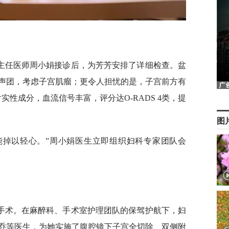
主任医师周小娟接诊后，为芳芳安排了详细检查。盆
声团，考虑子宫肌瘤；更令人担忧的是，子宫前方有
部含实性成分，血流信号丰富，评分达O-RADS 4类，提
图
不能掉以轻心。”周小娟医生立即组织妇科专家团队会
手术。在麻醉科、手术室护理团队的保驾护航下，妇
乔等医生，为她实施了腹腔镜下子宫全切除、双侧附