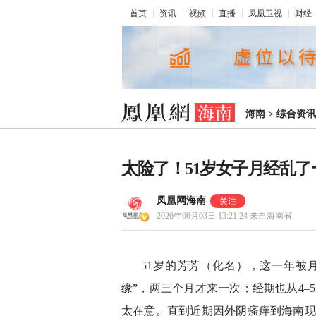
首页
资讯
视频
直播
凤凰卫视
财经
海南
>
综合资讯
太险了！51岁女子月经乱
凤凰网海南
2026年06月03日 13:21:24
来自海南省
51岁的芳芳（化名），这一年被月
缘”，两三个月才来一次；经期也从4–
太在意。直到近期因外阴瘙痒到海南现