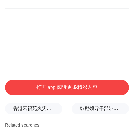
打开 app 阅读更多精彩内容
海南开展“三无”船舶集中拆解专项行动。通
香港宏福苑火灾跨部门调查最终报告：大火或由烟头引起
鼓励领导干部带头休假之后又撤回文件，到底什么意思嘛？
讯员供图