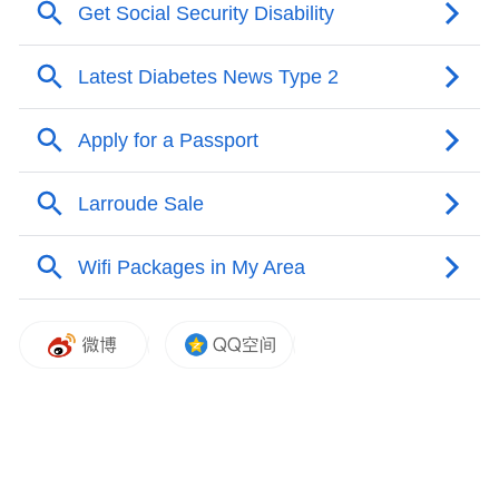
在集中拆解现场，执法人员逐一核验船舶信
息，通过机械设备对涉案船舶进行碾压破
碎、彻底破解。所有船体残骸及零部件全部
统一无害化处理，严防船舶部件翻新回流，
从源头根除海上安全风险，进一步筑牢海上
安全与海洋生态双重防线。
省海洋和渔业监察总队有关负责人表示，下
一步，将持续加大监督指导力度，加强与沿
海各市县相关部门的执法协作，压紧压实监
管责任，加大普法宣传力度，引导渔民自觉
抵制“三无”船舶，常态化巩固整治成效，全
力守护水域生态安全和群众生命财产安全。
（记者 杜倬荷 通讯员 孙贤高）