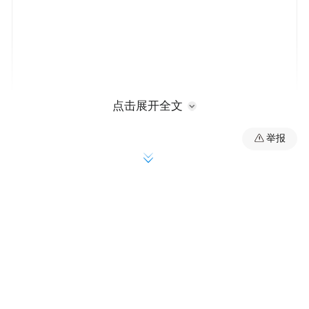
点击展开全文
举报
行动期间，儋州市、陵水黎族自治县、临高
县“三无”船舶专项整治工作专班、综合行政
执法局、农业农村局及海警和海事等部门协
同发力，全面开展“三无”船舶综合治理工
作，先后查获了一批无船名船号、无船舶证
书、无船籍港的机动、非机动船舶，以及在
水上航行、停泊或作业的其他水上移动或漂
浮设施。