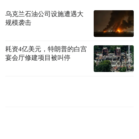
来源：南海网
乌克兰石油公司设施遭遇大
规模袭击
“特别声明：以上作品内容(包括在内的视频、图片或音
频)为凤凰网旗下自媒体平台“大风号”用户上传并发
布，本平台仅提供信息存储空间服务。
耗资4亿美元，特朗普的白宫
Notice: The content above (including the videos,
宴会厅修建项目被叫停
pictures and audios if any) is uploaded and posted
by the user of Dafeng Hao, which is a social media
platform and merely provides information storage
space services.”