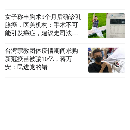
女子称丰胸术9个月后确诊乳
腺癌，医美机构：手术不可
能引发癌症，建议走司法途
径
台湾宗教团体疫情期间求购
新冠疫苗被骗10亿，蒋万
安：民进党的错