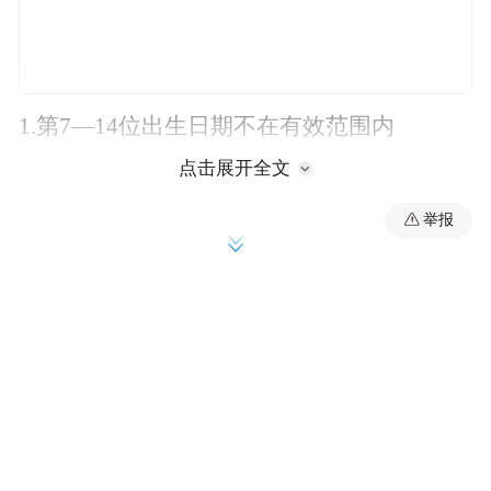
1.第7—14位出生日期不在有效范围内
点击展开全文
2.前6位非标准行政区划代码
举报
3.身份证号码位数非18位
4.最后一位校验位错误
为防范欺诈骗保行为，省医保服务中心决定
自2026年6月1日起，对经核实身份证号码确
有错误且未完成更正的参保人，暂停其医保
待遇（含门诊、住院及异地就医直接结算