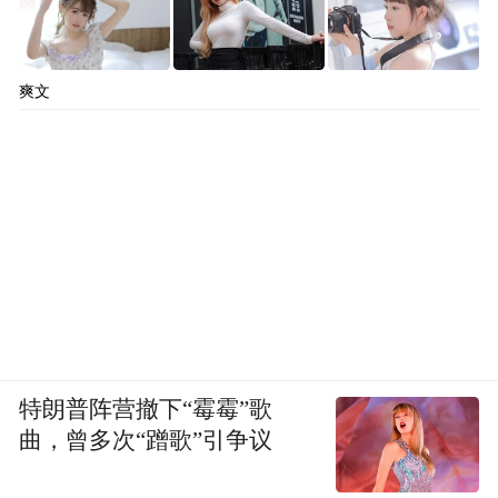
爽文
特朗普阵营撤下“霉霉”歌
曲，曾多次“蹭歌”引争议