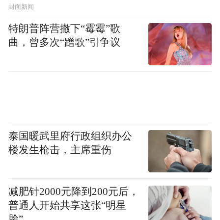
封面新闻
特朗普阵营撤下“霉霉”歌
曲，曾多次“蹭歌”引争议
泰国暖武里府行政组织办公
楼发生枪击，主席重伤
减肥针2000元降到200元后，
普通人开始共享这张“明星
脸”