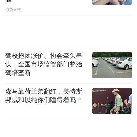
惊蛰青年
驾校抱团涨价、协会牵头串
谋，全国市场监管部门整治
驾培垄断
森马靠荷兰弟翻红，美特斯
邦威和以纯你们睡得着吗？