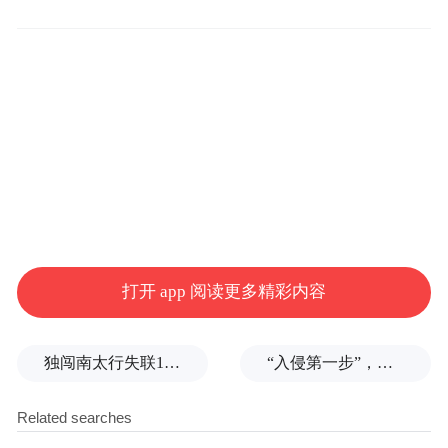
等）。
如何更正？
据悉，若因身份证号码错误被暂停待遇，参
保人请持本人有效身份证件，尽快到参保地
医保经办机构申请更正。完成更正后，医保
待遇将及时恢复。
打开 app 阅读更多精彩内容
请广大参保人相互转告，及时核对个人信
息。如有疑问，可向参保地医保经办机构咨
独闯南太行失联14天的女子已确认遇难，遗体在悬崖被找到
“入侵第一步”，与特朗普关系密切美企被曝强闯格陵兰岛
询。（椰网/海拔新闻记者 陈王凤）
来源：国际旅游岛商报