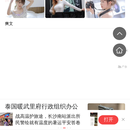
爽文
泰国暖武里府行政组织办公
楼发生枪击，主席重伤
可刷6.66元“豪华游艇”……一知
打开
名连锁火锅店上线“打赏服务员”
功能，济南也有门店