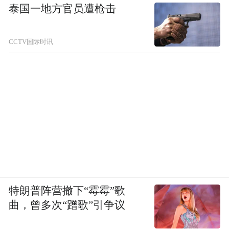
泰国一地方官员遭枪击
CCTV国际时讯
特朗普阵营撤下“霉霉”歌
曲，曾多次“蹭歌”引争议