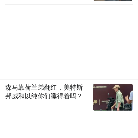
森马靠荷兰弟翻红，美特斯
邦威和以纯你们睡得着吗？