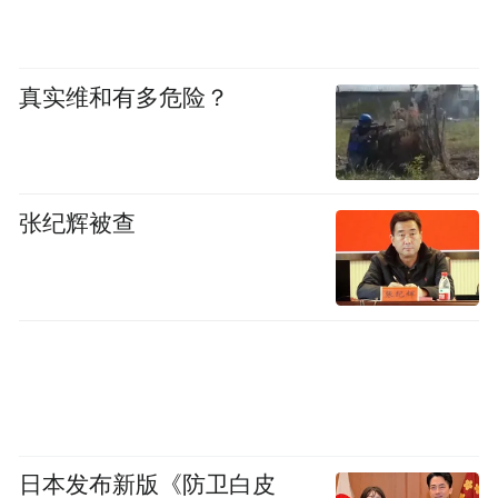
真实维和有多危险？
那雅村的更新与改造
那雅村历史悠久，文化厚重，但依然面临着
村落空心化、基础设施陈旧等问题，叶曼带
张纪辉被查
领的篆山营造团队与风土志运营团队，经过
在地生活
、
空间
营造
、与
社区运
长时间的
营
，参与、经历并见证着这片古老栖居之地
的新生：
日本发布新版《防卫白皮