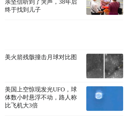
亲坚信听到了哭声，38年后
山岩石也被村民用来堆叠田垄、铺设道路、
终于找到儿子
火山岩石民
建造房屋，形成特殊且壮观的
居。民居内部，用十根菠萝蜜的树木支撑起
了粘土瓦的屋顶，便成了特色的传统民居“十
柱屋”。
美火箭残骸撞击月球对比图
美国上空惊现发光UFO，球
体数小时悬浮不动，路人称
比飞机大3倍