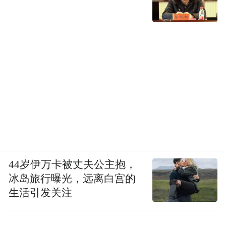
整体破败的民居，以不同尺寸且模数化的木
构进行一次“骨骼置入术”，升级为“新民居样
板”。采用装配式木结构，嵌套在非标准的火
山岩石墙体之间，形成大大小小的空隙。空
隙之中，营造柔性的绿化地带。至此，传统
民居被重构为一个充满风、光、植物以及木
44岁伊万卡被丈夫公主抱，
构装饰的现代居住空间。
冰岛旅行曝光，远离白宫的
生活引发关注