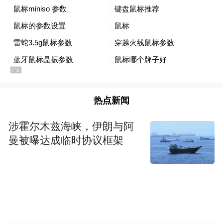
那雅所处的澄迈县以及琼北地区，属于世界
热点新闻
那雅
罕见的第四纪火山群，有火山100余座。
村附近就有多个火山口，
如位于永兴镇的罗
涉霍尔木兹海峡，伊朗与阿
京盘，是一处数十万年以前喷发的火山，因
曼被曝达成临时协议框架
年代久远，喷发形成的火山熔岩已经红土
化；还有包括38座形态完整火山在内的“马鞍
岭-雷虎岭"火山群，在距今10000年左右还有
喷发的现象。