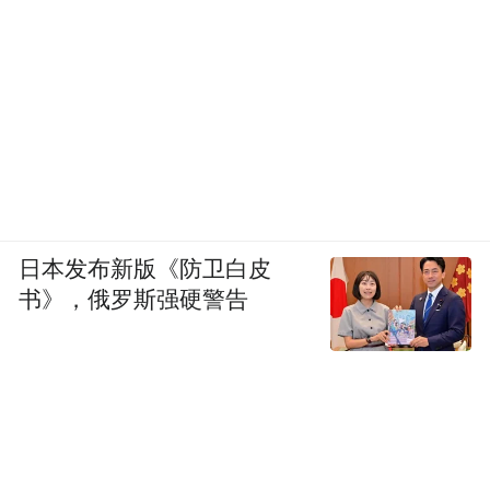
营造传统村落的绿色景观
篆山营造修复了“三口古井”周围的景观，利
日本发布新版《防卫白皮
用天然的地下水做了小小的生态湿地。雨水
书》，俄罗斯强硬警告
经过“林巷井塘田"的通路，进一步疏通，以
便台风天的雨水、村后风水林溢出的雨水得
以更快经过五条巷道，排入鱼塘之中。