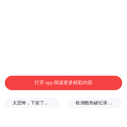
中国建筑师叶曼
颁奖会上，
成为全球五位获
奖建筑师之一。她所主持的“中国传统村落那
雅村保护利用活化项目”获得“全球可持续建
筑奖 Global Award for Sustainable
Architecture"。
打开 app 阅读更多精彩内容
太恐怖，下架了，家长又玻璃心了？
欧洲酷热破纪录！德国近1.2万人因高温丧生