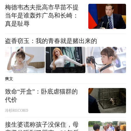
梅德韦杰夫批高市早苗不提
当年是谁轰炸广岛和长崎：
真是耻辱
盗香窃玉：我的青春就是赌出来的
爽文
致命“开盒”：卧底虐猫群的
代价
冷杉RECORD
火山灰和火山岩风化土，带给琼北土壤大量
接生婆谎称孩子没保住，母
的矿物质和微量元素，成就了一方沃土。火