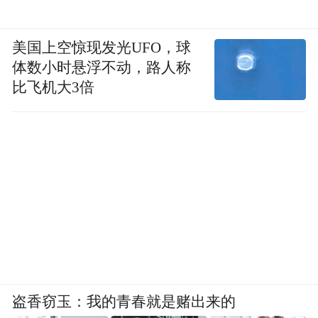
美国上空惊现发光UFO，球
体数小时悬浮不动，路人称
比飞机大3倍
农耕村落到村民共创的转化
从一个农耕生活的传统
村落全面“活化”后，
村落，转换为一个现代生活的空间，
具备办
公、休闲、社交、旅居等多种功能。在此过
程中，空间转译也是生活转译，留住个老村
盗香窃玉：我的青春就是赌出来的