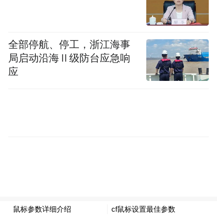
那雅村，位于海南中北部，隶属澄迈县永发
镇。村落交通便利，距离海口美兰国际机场
仅42.5公里，约37分钟车程。
全部停航、停工，浙江海事
局启动沿海Ⅱ级防台应急响
明朝万历年间，黄氏
据海南黄氏宗谱记载，
应
先祖迁居于此。
村落三面椰树环抱，北侧与松涛水库的水相
目之所
连，水渠穿村而过。南面视野开阔，
及是一片大田洋。“田洋’是海南人对水田颇为
形象的称呼，也是海岛特有的"田洋文化”。