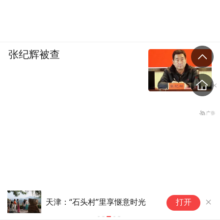
pictures and audios if any) is uploaded and posted
by the user of Dafeng Hao, which is a social media
platform and merely provides information storage
space services.”
张纪辉被查
天津：“石头村”里享惬意时光(2)
打开