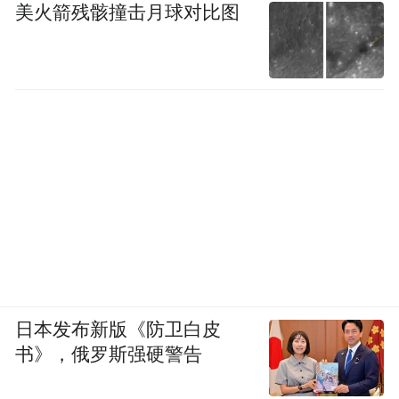
美火箭残骸撞击月球对比图
日本发布新版《防卫白皮
“骨骼置入术”下的“新民居样板”
书》，俄罗斯强硬警告