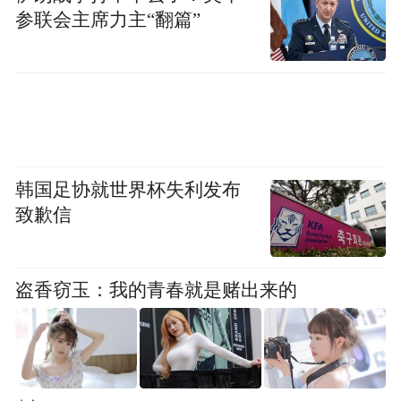
持续擦亮放心消费“金字招牌”，推动“放心消
参联会主席力主“翻篇”
费在海南”品牌提质增效。海口骑楼老街以6
个100%为目标打造放心消费商圈，三亚以
“一街一城一带”为引领全面推进放心消费建
设，五指山市毛纳村则创新“标准引领+放心
消费+区域特色产业”模式，助力五指山零碳
乡村建设及咖啡、茶叶等特色产业发展，实
韩国足协就世界杯失利发布
致歉信
现消费环境优化与产业高质量发展互促共
赢。如今，“放心消费在海南”已覆盖全省20
多个行业领域，放心消费单位数量达到15.5
盗香窃玉：我的青春就是赌出来的
万家。
记者了解到，在标准化引领下，海南放心消
费建设实现质效双升，消费环境持续向好。