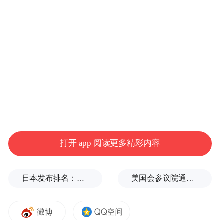
对性和实效性。具体而言，海南建立三星、
四星、五星三级动态管理机制，依托国家企
业信用信息公示系统（海南）大数据，结合
经营主体承诺的放心消费条款、归集的信用
信息及日常监管情况，对信用优良、服务优
质的单位，按规定晋升星级，同时降低随机
抽查频次，做到“无事不扰”，正向激励经营
主体诚信守法经营；对不履行承诺条款，或
因缺斤短两、虚假宣传等违法违规行为受到
打开 app 阅读更多精彩内容
行政处罚的，在作出红黄牌警告的同时，予
以降低星级或摘星处理，并纳入信用记录，
日本发布排名：中国第1，日本第13
美国会参议院通过临时拨款法案
倒逼经营主体珍惜信用名誉，主动提供更诚
信可靠的商品和服务，从源头减少违法行