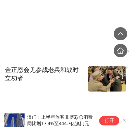
金正恩会见参战老兵和战时
立功者
全
阿联酋椰枣在中国热区开枝散叶
打开
行(