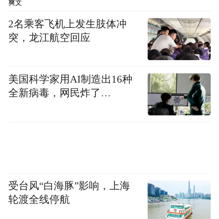
爽文
2025年，海南省市场监管领域消费投诉处置
2名乘客飞机上发生肢体冲
率达100%，为消费者挽回经济损失5158万
突，龙江航空回应
元，切实守护了消费者合法权益。值得一提
的是，放心消费“海南模式”已入选全国优化
消费环境五大典型案例，为全国消费环境建
美国科学家用AI制造出16种
全新病毒，网民炸了…
设提供了可复制、可推广的“海南经验”。
（记者 蒙健）
来源：南海网
“特别声明：以上作品内容(包括在内的视频、图片或音
频)为凤凰网旗下自媒体平台“大风号”用户上传并发
受台风“白海豚”影响，上海
布，本平台仅提供信息存储空间服务。
轮渡全线停航
Notice: The content above (including the videos,
pictures and audios if any) is uploaded and posted