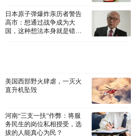
by the user of Dafeng Hao, which is a social media
platform and merely provides information storage
日本原子弹爆炸亲历者警告
space services.”
高市：想通过战争成为大
国，这种想法本身就是错误
的
美国西部野火肆虐，一灭火
直升机坠毁
河南“三支一扶”作弊：将服
务民生的岗位私相授受，选
拔的人能真心为民？