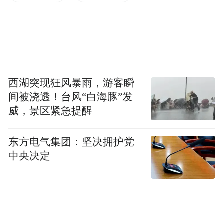
为。
为让标准监管更智能、消费更便捷，海南着
力建设“放心消费在海南”智慧监管系统，开
发上线微信小程序，实现与“海易办”“海政
通”及12345热线平台的数据互通，可自动归
西湖突现狂风暴雨，游客瞬
间被浇透！台风“白海豚”发
集信用、投诉、处罚等相关数据，为每一家
威，景区紧急提醒
放心消费单位生成专属“放心消费在海南
码”，消费者扫码即可查询单位星级评价、便
东方电气集团：坚决拥护党
捷开展在线维权。同时，海南规范线上操作
中央决定
标准，实现“放心消费码、放心游码、一户一
码”三码合一，方便监管人员全流程线上处置
相关事项；海南省放心消费单位统一张贴
LOGO标识，让这一标识成为经营主体的“信