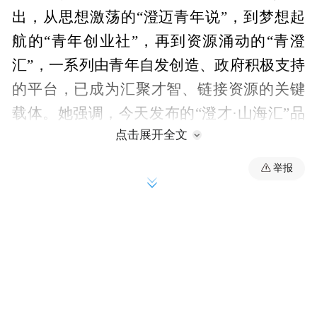
出，从思想激荡的“澄迈青年说”，到梦想起
航的“青年创业社”，再到资源涌动的“青澄
汇”，一系列由青年自发创造、政府积极支持
的平台，已成为汇聚才智、链接资源的关键
载体。她强调，今天发布的“澄才·山海汇”品
点击展开全文
牌，标志着澄迈人才服务工作从“活动化”走
向“品牌化”，旨在通过全年不间断的“1+12”
举报
系列篇章，为各类人才搭建更广阔的舞台。