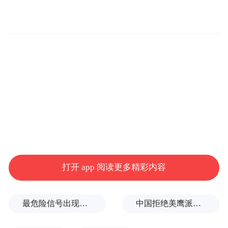
打开 app 阅读更多精彩内容
最危险信号出现！全球能源大动脉岌岌可危
中国拒绝美鹰派副防长访华？弦外之音被热议
“大会主题‘归澄出海’，寓意深刻。”澄迈县人