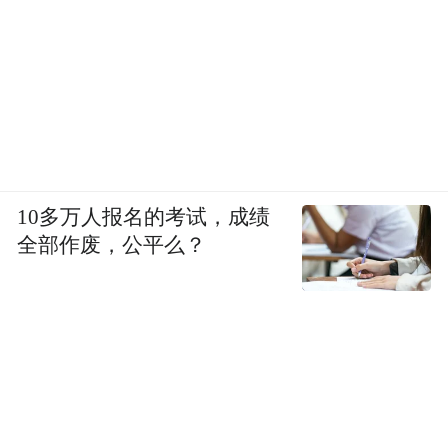
10多万人报名的考试，成绩
最后的“青年对话”环节，将“归澄出海”主题
全部作废，公平么？
具象化为一场澄迈本土青年创客与具有海外
背景人才的深度交流。创宸出海联合创始
人、嘉时投资总经理、力迅产业园总经理等
嘉宾围绕“青年与澄迈，如何协同打造县域经
济优质人才生态链？”展开讨论。对话碰撞出
的火花显示，澄迈正以其独特的“产业渡口”