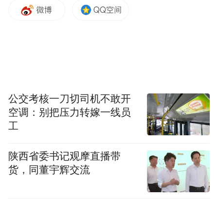
社局局长表示，“‘归澄’是呼唤天下英才汇聚
于此；‘出海’是依托自贸港政策，鼓励企业、
产品与服务迈向全球。”她特别强调，本次活
动摒弃空谈，务求实效，议程设计紧密围绕
订单、资金、资源等创业者关心的实际问
题，体现了澄迈以务实高效服务助力人才发
公交考核一刀切司机不敢开
展的鲜明导向。
空调：别把压力转嫁一线员
工
随后，中共澄迈县委组织部人才工作室主任
公布了《2026“澄才·山海汇”品牌总体方
陕西省委书记观摩直播带
货，同董宇辉交流
案》。方案系统阐释了品牌的建设逻辑与行
动框架，旨在通过贯穿全年的主题活动，构
建“政、产、学、研”协同发力的人才服务新