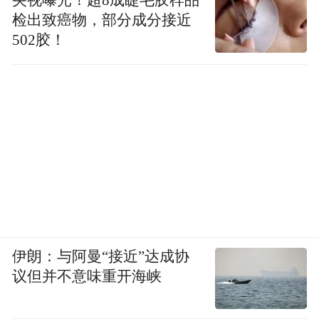
检出致癌物，部分成分接近
502胶！
本次大会的成功举办，不仅正式吹响了“澄才
·山海汇”人才品牌建设的号角，更通过“归澄
出海”这一生动实践，向外界清晰传递了澄迈
伊朗：与阿曼“接近”达成协
议但并不意味重开海峡
在海南自贸港建设中的雄心与路径：这里不
仅是“世界长寿之乡”，更是青年才俊实现梦