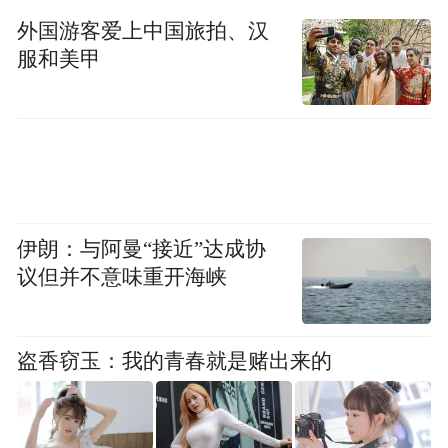
外国游客爱上中国旅拍、汉
在“归澄出海”主题演讲环节，四位来自产业
服和美甲
一线的实践者分享了前沿洞察与实战经验。
中阿国际产业园投资部总经理剖析了中东市
场的订单共享机遇；玺唐实业董事长以沉香
产业为例，阐述了品牌出海的路径思考。九
郭投资执行董事、澄迈县新媒体协会会长则
以十年亲历者视角，解读了澄迈从依靠“政策
伊朗：与阿曼“接近”达成协
单点”到构建“生态雨林”的产业脉搏变迁，提
议但并不意味重开海峡
出“产业流量”与“原生动力”是澄迈对抗行业
周期、构筑城市核心竞争力的关键。新视线
盗香窃玉：我的青春就是赌出来的
集团总助则从人力资源服务角度，探讨了人
才发展与产业出海的协同新思路。