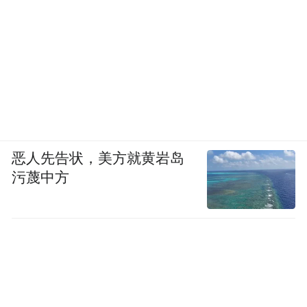
合力。（余庆鹏）
来源：保亭法院
“特别声明：以上作品内容(包括在内的视频、图片或音
频)为凤凰网旗下自媒体平台“大风号”用户上传并发
布，本平台仅提供信息存储空间服务。
Notice: The content above (including the videos,
恶人先告状，美方就黄岩岛
pictures and audios if any) is uploaded and posted
污蔑中方
by the user of Dafeng Hao, which is a social media
platform and merely provides information storage
space services.”