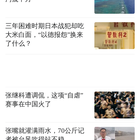
件”讲出“大道理”。
周兆进：法官需通过理论研究提升判决说理
三年困难时期日本战犯却吃
的深度，挖掘法条背后的法理来说服公众，
大米白面，“以德报怨”换来
提升判决公信力。建议深化“院校合作”，发
了什么？
挥法官实务经验丰富与学者理论功底扎实的
互补优势，把零散的办案经验转化为系统的
学术成果，实现双赢共进。
活动强调，全院干警要提高政治站位，深刻
张继科遭调侃，这项“自虐”
认识调研工作的重要性，将其作为基础性、
赛事在中国火了
战略性工作与审判执行工作同部署、同推
进、同考核；要坚持问题导向，聚焦审判执
张嘴就灌满雨水，70公斤记
行工作中的重点难点问题深入调研，形成高
者被台风吹得站不稳