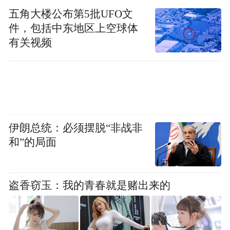
有“人情味”，实现政治、法律、社会效果的
五角大楼公布第5批UFO文
件，包括中东地区上空球体
统一。
有关视频
随后，参会人员结合自身调研、写作经历，
围绕选题困惑、论证难点、成果转化等问题
积极提问，与嘉宾展开深入交流，现场气氛
热烈。
伊朗总统：必须摆脱“非战非
和”的局面
盗香窃玉：我的青春就是赌出来的