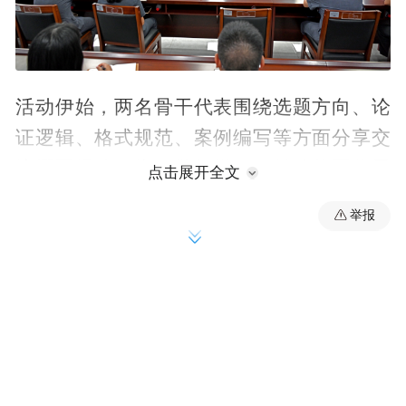
活动伊始，两名骨干代表围绕选题方向、论
证逻辑、格式规范、案例编写等方面分享交
流撰写经验，为干警提供了可借鉴的写作思
点击展开全文
路。
举报
邓文君：写好调研报告不能“无病呻吟”，关
键在于找准“病灶”。我建议大家遵循“四步
法”：先确立核心问题，再搭好逻辑骨架，然
后深入一线获取鲜活素材，最后开出具备可
操作性的“良方”。调研不是为了堆砌材料，
而是要像做手术一样，精准解决审判执行中