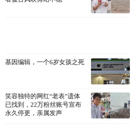
质量调研成果；要强化成果转化，建立健全
调研成果应用转化机制，将调研成果转化为
推动工作的具体举措、司法决策的重要参
考；要加强组织领导，完善调研工作激励机
制，为干警开展调研创造良好条件。
活动当天，保亭法院与海南师范大学法学院
基因编辑，一个6岁女孩之死
举行了合作共建实习实训基地签约仪式，标
志着双方在共育法治人才方面迈出实质性步
伐。下一步，保亭法院将持续深化调研工
笑容独特的网红“老表”遗体
作，推动形成“比学赶超、提质增效”的良好
已找到，22万粉丝账号宣布
氛围，并依托共建平台，致力培养更多复合
永久停更，亲属发声
型、应用型法治人才，为推进区域法治建
设、服务地方经济社会高质量发展贡献校院