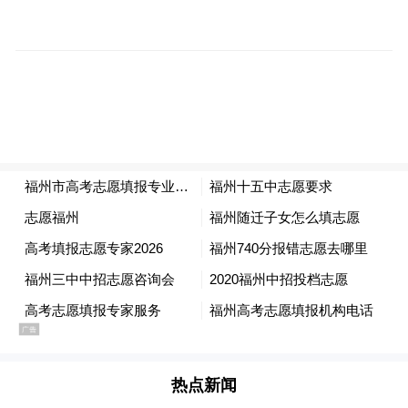
张霞：学术论文写作要坚持“顶天立地”的选
题策略，既紧跟前沿政策，又扎根本土特
色，将政治高度、法理深度与本土案例融合
起来。写作时要直击痛点，摘要要精炼，文
献要严谨，确保文章兼具理论高度和落地实
操性。
李英挺：新闻宣传要在“时、度、效、防、
处、导、融、通、合”九个方面狠下功夫。坚
持“防在源头、处在及时”工作原则，构建起
舆情闭环管理体系。同时深化法院内部、外
部协作，打破信息壁垒，实现内部融合、纵
向贯通与横向联合。我们要用群众喜闻乐见
热点新闻
的方式讲好法治故事，既要有“法味”，又要