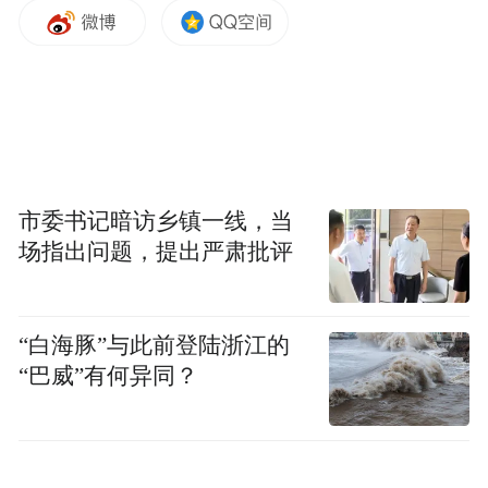
在嘉宾授课环节，四位嘉宾从实务指导、理
论剖析、宣传引导、网络舆情应对等维度展
开专题辅导。
李丽：调研的终点不是结项，而是转化。大
家在动笔前不妨先问问自己：我的成果给谁
市委书记暗访乡镇一线，当
看？如果能将调研成果装进审判指引、司法
场指出问题，提出严肃批评
建议、决策参考、统一裁判尺度、立法和司
法解释建议这“五个篮子”，善用“个案升类
“白海豚”与此前登陆浙江的
案、院内升上级、专业升社会”的三级跳策
“巴威”有何异同？
略，调研就能成为我们职业发展的加速器，
而不是额外的负担。