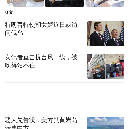
爽文
特朗普特使和女婿近日或访
问俄乌
嘉宾答疑：
女记者直击抗台风一线，被
吹得站不住
黄斯：大家常觉得案例写作难，其实是陷入
了“只有大案才有价值”的误区。其实，常规
案件背后往往蕴含着核心价值观。写作时要
摒弃“原告诉称”的刻板表述方式，采用简练
叙事，提炼要旨时聚焦一点，围绕核心价值
展开，确保案情与要旨高度契合，让“小案
恶人先告状，美方就黄岩岛
污蔑中方