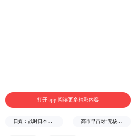
的实际难题。
蒙丹燕：选好案例是成功的一半。我们要重
打开 app 阅读更多精彩内容
点挖掘涉农或“总对总”诉调对接这类有时代
感的案件，避开敏感雷区。在写作上，标题
日媒：战时日本多所大学进行输血人体实验，向患者注射动物血
高市早苗对“无核三原则”含糊表态，长崎市长：核武是“绝对恶”
要规范、案情要像简练、要旨要精准。