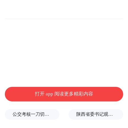
上午9时，义诊准时开始。窗外骄阳似火，但
三亚中心医院儿科门诊大厅里秩序井然，暖
意融融。
由张华主任、陈海丹主任医师、王兰英副主
任医师、高磷副主任医师组成的“专家团队”
早早到岗。这不仅仅是一次简单的看诊，更
打开 app 阅读更多精彩内容
是一次“防、诊、治、管”一站式服务。
公交考核一刀切司机不敢开空调：别把压力转嫁一线员工
陕西省委书记观摩直播带货，同董宇辉交流