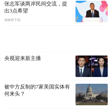
张志军谈两岸民间交流，提
“一摇、二呼、三吸、四憋……”拿着真实的
出3点希望
雾化器、储雾罐和干粉吸入剂，教家长和孩
海峡新干线
子操作。很多家长反映平时用药效果不好，
其实很多时候问题就出在装置使用不规范
上。现场纠正一个动作，可能就挽救了孩子
一个月的治疗效果。
央视迎来新主播
据统计，本次义诊共服务百余人次，其中为
30人免费提供皮肤点刺检测，为25人免费测
量骨龄。为避免患儿及家长多次往返，义诊
被中方反制的7家美国实体有
当天特别开放了肺功能检查通道，有需要的
何来头？
家长可现场缴费后直接检查，免去二次奔
波。