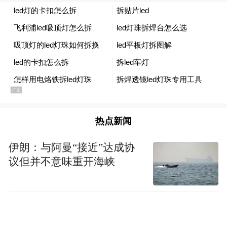
缺氧，都可能让生长激素分泌的“黄金期”付
诸东流。
正确的做法是：
通过规范的抗炎吸入治疗，
让呼吸道通畅，让孩子睡个整觉，这才是对
身高最好的投资！
看着家长们从紧锁眉头到频频点头，我们知
热点新闻
道，“科学育儿”的种子已经在他们心中种
下。
伊朗：与阿曼“接近”达成协
议但并不意味重开海峡
让成长“看得见”
为了让家长们更直观地了解孩子的身体状
况，本次义诊我们拿出了满满的“干货”福