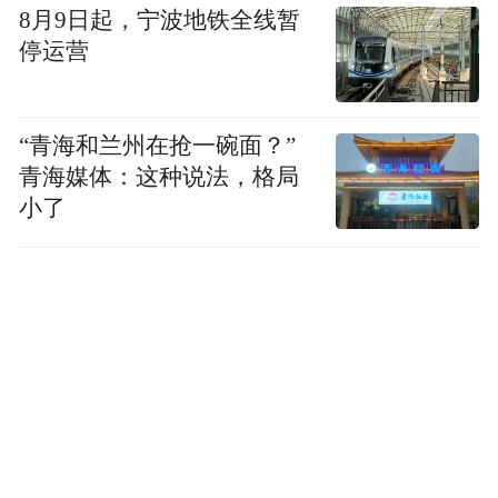
念。
8月9日起，宁波地铁全线暂
停运营
打破认知壁垒
提高公众对哮喘及其共病（特别是生长发育
“青海和兰州在抢一碗面？”
影响）的认知。
青海媒体：这种说法，格局
小了
赋能家庭管理
切实提升哮喘患儿管理自身疾病的能力，帮
助家长掌握正确的吸入药物使用方法。
关注长远未来
让家长意识到规范治疗是孩子长高的基石，