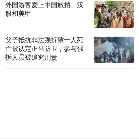
外国游客爱上中国旅拍、汉
服和美甲
破除误区：哮喘与身高，
真的“水火不容”吗？
父子抵抗非法强拆致一人死
亡被认定正当防卫，参与强
在义诊现场，我们听到了太多家长的心声：
拆人员被追究刑责
“医生，我听说长期吸激素会影响身高，吓得
我都不敢给孩子用。”这是真的吗？
专家团队郑重辟谣：这是误区！
真相是：
哮喘反复发作导致的夜间缺氧、睡
眠破碎，才是阻碍孩子长高的“隐形杀手”！
每一次喘息，都在消耗孩子的体能；每一次