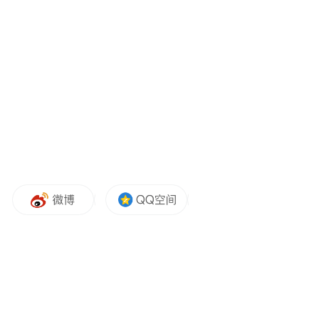
家长们带着孩子，拿着厚厚的病历和检查
单，围坐在医生的身边。这里没有匆忙的敷
衍，只有医护人员认真的倾听和细致的查
体。