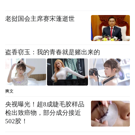
利。
老挝国会主席赛宋蓬逝世
生长发育综合评估
不仅测量身高、体重，专家还现场绘制生长
曲线，提供骨龄发育评估咨询，让数据说
盗香窃玉：我的青春就是赌出来的
话。
限量免费筛查
爽文
前30名经评估需要进行皮肤点刺的患儿，免
央视曝光！超8成睫毛胶样品
费进行了尘螨等常见过敏原筛查。
检出致癌物，部分成分接近
502胶！
张华主任手把手教吸入装置