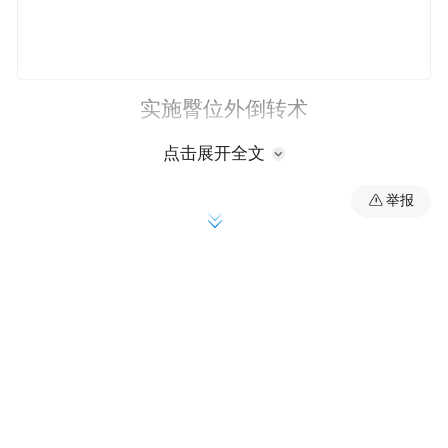
实施臀位外倒转术
点击展开全文
孕37周
胎儿变臀位
举报
三胎妈妈的顺产计划差点泡汤
对第三胎妈妈优优（化名）来说，自然分娩
不仅是生育方式的选择，更是一份坚持与信
任。前两胎顺利顺产的经历，让她对第三次
分娩充满信心。然而，孕37周+3天的一次产
检，却让这份期待蒙上阴影——彩超显示：