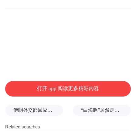
宝宝是臀位。
优优尝试了姿势调整等方法，胎位仍未转
正。她不愿轻易放弃，在朋友推荐下找到了
海南现代妇女儿童医院产科主任余丽金，表
达了想尝试臀位外倒转术的强烈愿望。
经过评估——胎儿体重适中、羊水量充足、
无脐带绕颈、宫颈条件良好——余丽金主任
确认优优符合臀位外倒转术的医学指征。经
打开 app 阅读更多精彩内容
过充分沟通后，优优决定勇敢一试。
伊朗外交部回应特朗普战利品言论：美需赢得战争，再谈战利品
“白海豚”居然走出了古怪路径