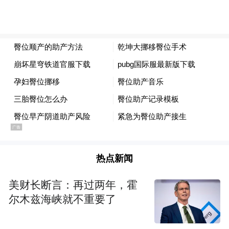
的产科技术，适用于符合条件的孕妈在孕37
周后尝试纠正胎位。“这项技术看似简单，实
则对团队配合要求极高。”她强调，手术前需
评估孕妈和胎儿的情况，且必须在具备紧急
剖宫产条件的医疗机构，由经验丰富的产科
医生操作，并有超声、麻醉、新生儿科等多
学科支持，才能更好地保障母婴安全。
来源：海南现代妇女儿童医院
热点新闻
“特别声明：以上作品内容(包括在内的视频、图片或音
美财长断言：再过两年，霍
频)为凤凰网旗下自媒体平台“大风号”用户上传并发
尔木兹海峡就不重要了
布，本平台仅提供信息存储空间服务。
Notice: The content above (including the videos,
pictures and audios if any) is uploaded and posted