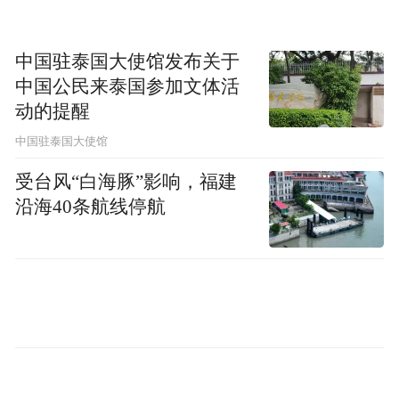
楠共同为优优实施臀位外倒转术。在超声实
时监测和麻醉团队的配合下，两位医生默契
协作，完成胎位调整，整个过程平稳顺利，
中国驻泰国大使馆发布关于
中国公民来泰国参加文体活
术后胎心监测良好，优优状态平稳。
动的提醒
更令人欣喜的是，一周后（孕38周+2天），
中国驻泰国大使馆
优优自然发动宫缩，在产科医护与助产士的
受台风“白海豚”影响，福建
守护下，顺利自然分娩诞下一名2.85公斤的
沿海40条航线停航
男宝，Apgar评分满分，母子平安。
医生提醒
臀位不是非得
剖宫产
但别自己乱试
余丽金主任表示，臀位外倒转术是一项成熟