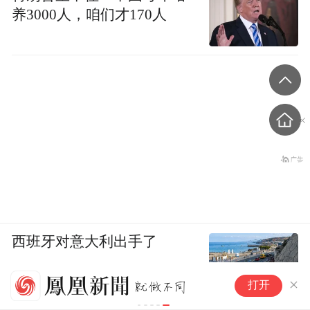
养3000人，咱们才170人
西班牙对意大利出手了
2
打开
拉
到