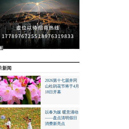
片新闻
2026第十七届井冈
山杜鹃花节将于4月
18日开幕
以春为媒 暖意涌动
——盘点清明假日
消费新亮点