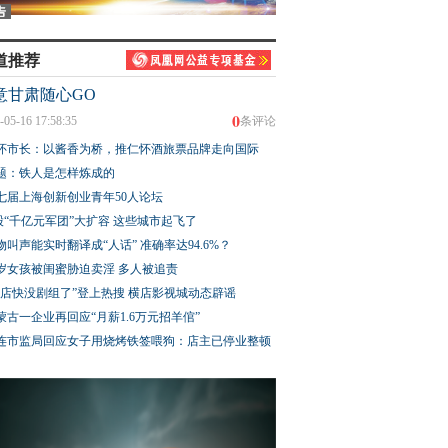
道推荐
意甘肃随心GO
0
-05-16 17:58:35
条评论
怀市长：以酱香为桥，推仁怀酒旅票品牌走向国际
题：铁人是怎样炼成的
七届上海创新创业青年50人论坛
股“千亿元军团”大扩容 这些城市起飞了
物叫声能实时翻译成“人话” 准确率达94.6%？
3岁女孩被闺蜜胁迫卖淫 多人被追责
横店快没剧组了”登上热搜 横店影视城动态辟谣
蒙古一企业再回应“月薪1.6万元招羊倌”
连市监局回应女子用烧烤铁签喂狗：店主已停业整顿