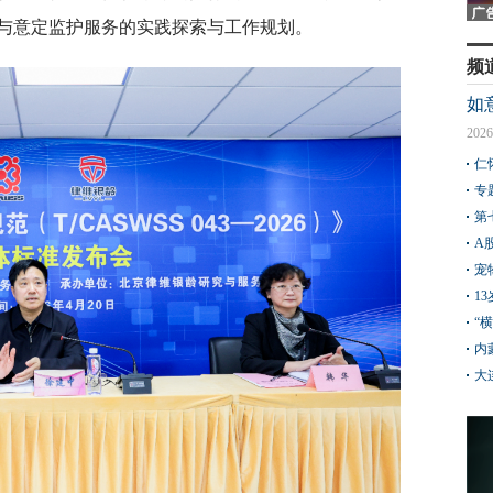
与意定监护服务的实践探索与工作规划。
频
如
2026
仁
专
第
A
宠
1
“
内
大