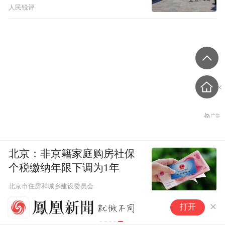
人民锐评
北京：非京籍家庭购房社保
个税缴纳年限下调为1年
北京市住房和城乡建设委员会
湖南衡阳蒸
打开
通两天就出