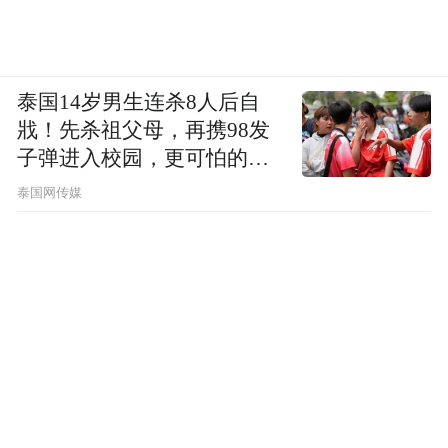
泰国14岁男生连杀8人后自
戕！先杀祖父母，再携98发
子弹进入校园，更可怕的细
节公布了
泰国网传媒