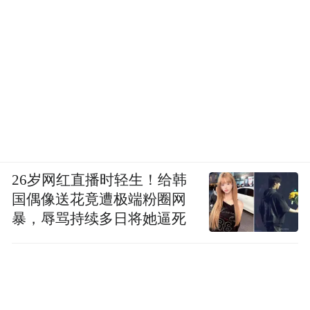
三亚市综合行政执法局天涯分局高度重视并
第一时间加班加点核查了事件详情，次日就
将调查结果进行反馈，并给出解决方案。因
市民未能提供明确的欠薪材料，建议其通过
申请劳动仲裁的方式追讨拖欠工资，并告知
劳动仲裁部门的地址、电话等信息，便于市
民后续操作。
26岁网红直播时轻生！给韩
3月21日，市民在评价中写道：“工作人员现
国偶像送花竟遭极端粉圈网
场办公废寝忘食，加班加点为农民工解决燃
暴，辱骂持续多日将她逼死
眉之急。非常感谢他们的辛苦付出。”
“特别声明：以上作品内容(包括在内的视频、图片或音
频)为凤凰网旗下自媒体平台“大风号”用户上传并发