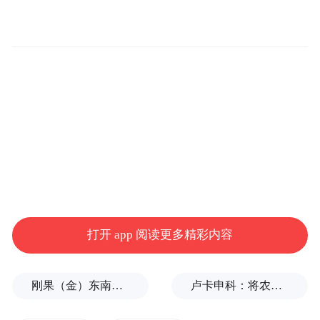
这名游客在三亚旅游期间通过所住民宿老板
牵线，购买了3月12日西岛一日游的基础套
餐。出游途中经导游介绍引导，决定取消原
套餐，改为购买导游推荐的套票及观光车
票。付款后协调退还原套餐费时，游客只退
了不到一半的费用。因觉得不合理，该游客
于3月16日通过“放心游平台”反映情况，希望
协调退还剩余款项。
三亚市旅游和文化广电体育局接到三亚12345
打开 app 阅读更多精彩内容
热线转派的工单后，第一时间组织调解，促
成问题次日解决完毕。
刚果（金）东南部中资企业钴产品铀含量超标？官方回应
卢卡申科：将农忙季节不好好干活的人都发配边疆充军！
收到退款和热线回复后，该游客立即进行了