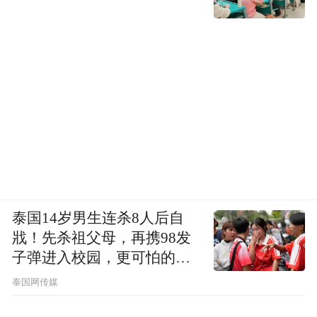
泰国14岁男生连杀8人后自
戕！先杀祖父母，再携98发
子弹进入校园，更可怕的细
节公布了
泰国网传媒