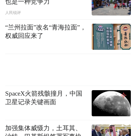
也是一种竞争力
公交司机被投诉 主管部门认真调查“秒”回应
人民锐评
3月19日，市民致电三亚12345热线，称其当
“兰州拉面”改名“青海拉面”，
天一早欲往南山景区，在三亚市第四中学公
权威回应来了
交站上116路公交车时，司机称不去南山寺景
区告知乘坐下一辆车后，将其撵下车。
办件转派三亚市交通运输局后由三亚市道路
和港航运输服务中心核实处理。该中心当天
查看了监控视频。经查，市民上车后，驾驶
SpaceX火箭残骸撞月，中国
员两次询问市民到哪里，市民表示到南山景
卫星记录关键画面
区，驾驶员就挥手示意并告知这班不到，应
乘坐下一班，尽到了正常询问及解释工作，
加强集体威慑力，土耳其、
无违规行为。