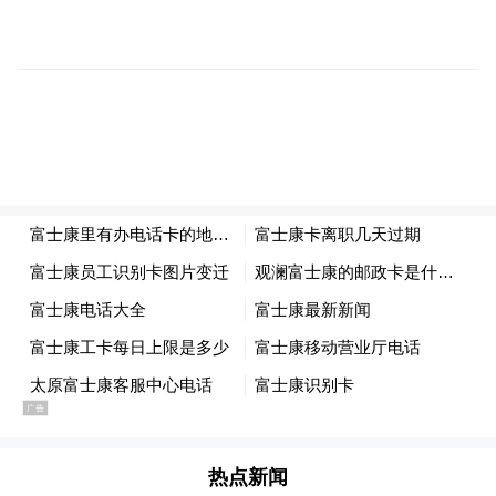
即致电游客了解详情，并就此与酒店进行协
商，双方最终达成共识，问题当天解决。
游客对处理结果非常满意，对三亚相关部门
的工作态度和效率给予点赞。
桥上线缆垂落存隐患 快速整改市民满意
3月18日，市民致电三亚12345热线，称其反
映的关于天涯区水蛟路高架桥处有线缆垂落
影响车辆通行问题，南方电网三亚供电局答
复“属于通讯线，经核实现场已处理”不实，
涉诉线缆并没有拉高，车辆经过仍会被刮
热点新闻
到，要求职能部门进行拉高处理。