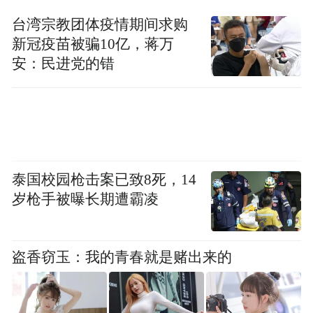
台湾宗教团体疫情期间求购
天涯区发展和改革委员会接单次日到现场核
新冠疫苗被骗10亿，蒋万
实，并对掉落线缆进行了处理，不再影响车
安：民进党的错
辆通行。
市民在热线平台回访时，对职能部门的处置
质效表示非常满意。
泰国校园枪击案已致8死，14
岁枪手被曝长期遭霸凌
盗香窃玉：我的青春就是赌出来的