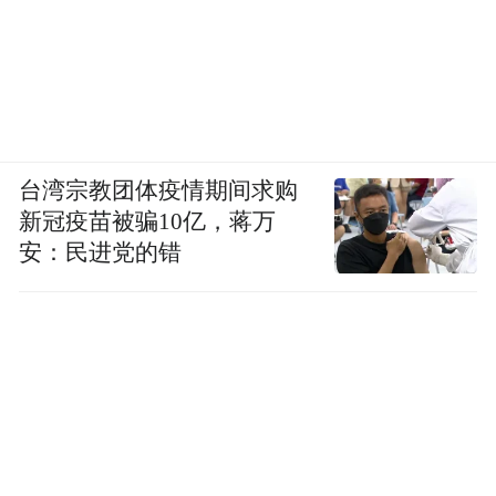
布，本平台仅提供信息存储空间服务。
Notice: The content above (including the videos,
pictures and audios if any) is uploaded and posted
by the user of Dafeng Hao, which is a social media
platform and merely provides information storage
space services.”
台湾宗教团体疫情期间求购
新冠疫苗被骗10亿，蒋万
安：民进党的错