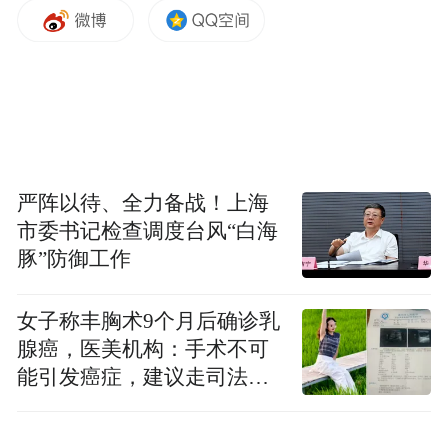
评价。评价中还表示，其已据实将事件及处
理情况发布在个人公众号上，让更多的人了
解三亚的办事速度，三亚的美好。
提前离店退房难 旅文部门调解当天解决
严阵以待、全力备战！上海
3月21日，一名游客致电三亚12345热线求
市委书记检查调度台风“白海
助，要求相关部门帮助协调酒店退住宿费。
豚”防御工作
据这名游客反映，其通过“去哪儿网”预订三
亚某酒店3月20—23日的客房，因行程有变，
女子称丰胸术9个月后确诊乳
入住一晚后要离店，去哪儿平台同意退款，
腺癌，医美机构：手术不可
能引发癌症，建议走司法途
但酒店不同意。
径
天涯区旅游和文化广电体育局接诉即办，立