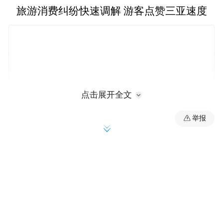
旅游消费纠纷快速调解 游客点赞三亚速度
点击展开全文
举报
“感谢三亚，为你们处理问题速度点赞！愿你
们的旅游事业越来越好，希望你们把三亚建
设成中国人的人间天堂。”这是一名游客3月
17日给出的评价。