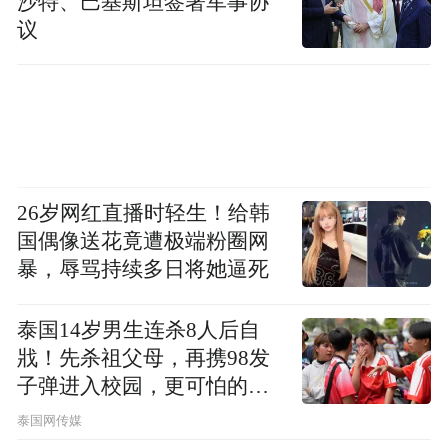
沙特、巴基斯坦签署军事协
议
为了让市民有更好的出行体验，三亚市交通
局责令公交集团要求驾驶员增强服务意识，
注意语气态度，对乘客的解释工作做到耐
心、细致。
市民对职能部门的处理结果和工作态度表示
26岁网红直播时轻生！给韩
非常满意。
国偶像送花竟遭极端粉圈网
暴，辱骂持续多日将她逼死
拖欠工资追讨难 职能部门加班调查被点赞
泰国14岁男生连杀8人后自
3月19日，市民致电三亚12345热线求助，称
戕！先杀祖父母，再携98发
其在三亚湾某项目做木工时被拖欠的几万元
子弹进入校园，更可怕的细
薪资一直追不回，请劳动部门帮助追讨。
节公布了
泰国网传媒