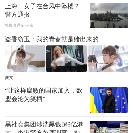
上海一女子在台风中坠楼？
警方通报
警民直通车-浦东
盗香窃玉：我的青春就是赌出来的
爽文
“让这样腐败的国家加入，欧
盟会沦为笑柄”
黑社会集团涉洗黑钱超6亿港
元，香港警方卧底调查，拘