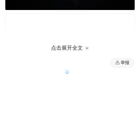
点击展开全文
举报
来源：海南商发
“特别声明：以上作品内容(包括在内的视频、图片或音
频)为凤凰网旗下自媒体平台“大风号”用户上传并发
布，本平台仅提供信息存储空间服务。
Notice: The content above (including the videos,