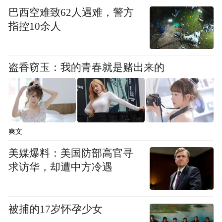
巴西空难致62人遇难，警方
指控10余人
盗香窃玉：我的青春就是赌出来的
爽文
美媒爆料：美国防部高官寻
求访华，却遭中方冷遇
被捕的17岁怀孕少女