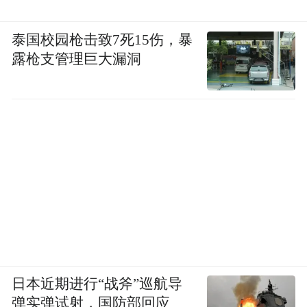
泰国校园枪击致7死15伤，暴
露枪支管理巨大漏洞
日本近期进行“战斧”巡航导
弹实弹试射，国防部回应