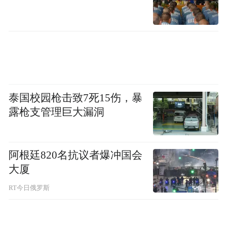
泰国校园枪击致7死15伤，暴
露枪支管理巨大漏洞
阿根廷820名抗议者爆冲国会
大厦
RT今日俄罗斯