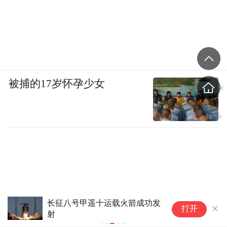
被捕的17岁怀孕少女
长征八号甲遥十运载火箭成功发
我
打开
射
成