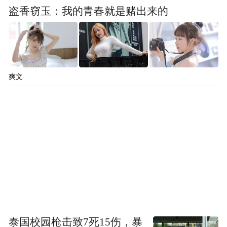
盗香窃玉：我的青春就是赌出来的
爽文
泰国校园枪击致7死15伤，暴