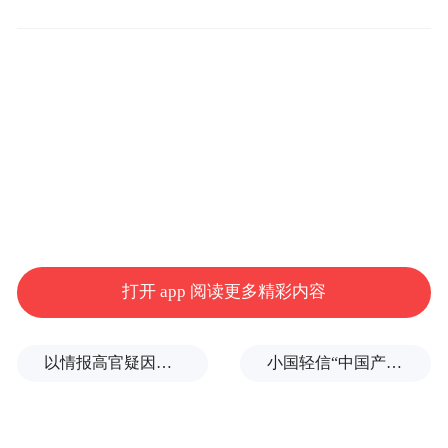
pictures and audios if any) is uploaded and posted
by the user of Dafeng Hao, which is a social media
platform and merely provides information storage
space services.”
打开 app 阅读更多精彩内容
以情报高官疑因伊朗行动失败被解职
小国轻信“中国产能过剩论”，恰会断送自身的工业命脉？