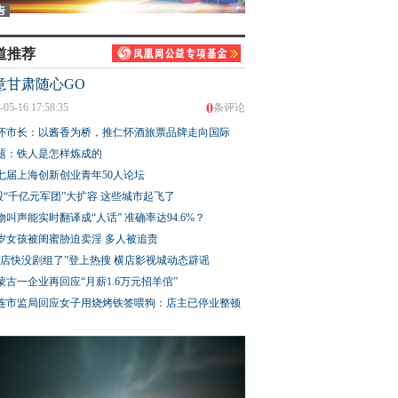
道推荐
意甘肃随心GO
0
-05-16 17:58:35
条评论
怀市长：以酱香为桥，推仁怀酒旅票品牌走向国际
题：铁人是怎样炼成的
七届上海创新创业青年50人论坛
股“千亿元军团”大扩容 这些城市起飞了
物叫声能实时翻译成“人话” 准确率达94.6%？
3岁女孩被闺蜜胁迫卖淫 多人被追责
横店快没剧组了”登上热搜 横店影视城动态辟谣
蒙古一企业再回应“月薪1.6万元招羊倌”
连市监局回应女子用烧烤铁签喂狗：店主已停业整顿