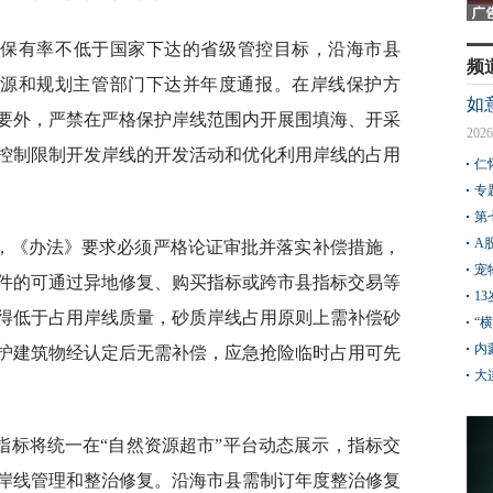
线保有率不低于国家下达的省级管控目标，沿海市县
频
资源和规划主管部门下达并年度通报。在岸线保护方
如
要外，严禁在严格保护岸线范围内开展围填海、开采
2026
控制限制开发岸线的开发活动和优化利用岸线的占用
仁
专
第
A
，《办法》要求必须严格论证审批并落实补偿措施，
宠
件的可通过异地修复、购买指标或跨市县指标交易等
1
得低于占用岸线质量，砂质岸线占用原则上需补偿砂
“
内
护建筑物经认定后无需补偿，应急抢险临时占用可先
大
指标将统一在“自然资源超市”平台动态展示，指标交
岸线管理和整治修复。沿海市县需制订年度整治修复