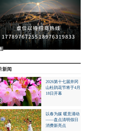
片新闻
2026第十七届井冈
山杜鹃花节将于4月
18日开幕
以春为媒 暖意涌动
——盘点清明假日
消费新亮点