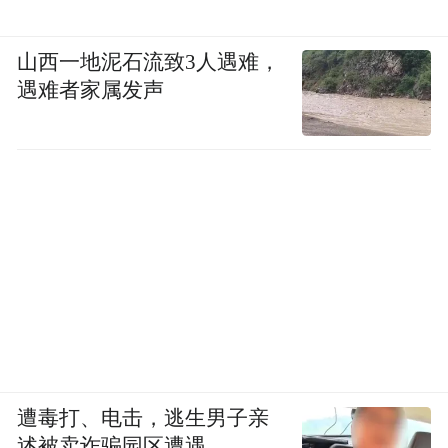
山西一地泥石流致3人遇难，
遇难者家属发声
遭毒打、电击，逃生男子亲
述被卖诈骗园区遭遇