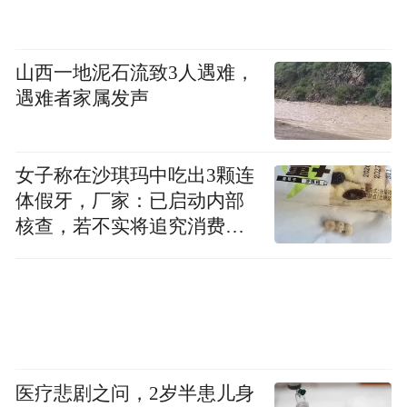
山西一地泥石流致3人遇难，
遇难者家属发声
女子称在沙琪玛中吃出3颗连
体假牙，厂家：已启动内部
核查，若不实将追究消费者
诬陷责任
医疗悲剧之问，2岁半患儿身