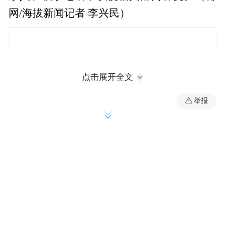
网/海拔新闻记者 李兴民）
点击展开全文
举报
来源：国际旅游岛商报
“特别声明：以上作品内容(包括在内的视频、图片或音
频)为凤凰网旗下自媒体平台“大风号”用户上传并发
布，本平台仅提供信息存储空间服务。