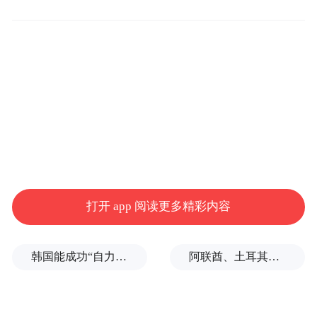
Notice: The content above (including the videos,
pictures and audios if any) is uploaded and posted
by the user of Dafeng Hao, which is a social media
platform and merely provides information storage
space services.”
打开 app 阅读更多精彩内容
韩国能成功“自力更生”吗？
阿联酋、土耳其、沙特等8国外长发表联合声明