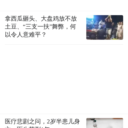
拿西瓜砸头、大盘鸡放不放
土豆、“三支一扶”舞弊，何
以令人意难平？
医疗悲剧之问，2岁半患儿身