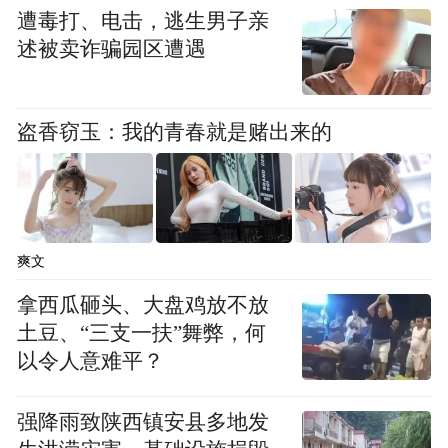
遭毒打、电击，逃生男子亲
述被卖诈骗园区遭遇
盗香窃玉：我的青春就是赌出来的
爽文
拿西瓜砸头、大盘鸡放不放
土豆、“三支一扶”舞弊，何
以令人意难平？
强降雨致陕西镇安县多地发