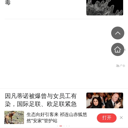
毒
因凡蒂诺被爆曾与女员工有
染，国际足联、欧足联紧急
回应
态向好引客来 祁连山赤狐悠
一岁扬子鳄宝宝们
打开
安家”管护站
足