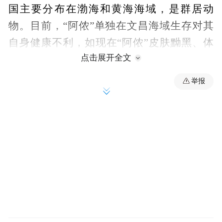
国主要分布在渤海和黄海海域，是群居动
物。目前，“阿侬”单独在文昌海域生存对其
自身健康不利，如现在“阿侬”皮肤黝黑、体
点击展开全文
表无毛，很可能是因为海南天气炎热、紫外
线强烈导致的动物脱毛，投喂未经严格挑选
举报
的食物易造成动物生病，人员接触、干扰引
起动物应急反应可能导致人员或动物受伤
等。鉴于“阿侬”身体和生存现状，经咨询专
家意见，省农业农村厅、文昌市农业农村局
启动跨区域联合救助，指导水生野生动物救
助中心对“阿侬”开展转运保护和专业体检，
帮助“阿侬”重回种群，实施“送‘阿侬’回家”专
项行动。