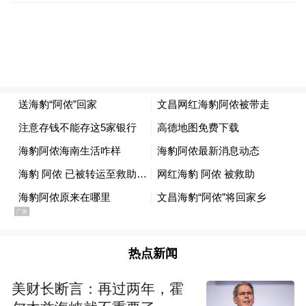
布，本平台仅提供信息存储空间服务。
Notice: The content above (including the videos,
pictures and audios if any) is uploaded and posted
by the user of Dafeng Hao, which is a social media
platform and merely provides information storage
space services.”
热点新闻
美财长断言：再过两年，霍