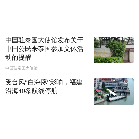
传背景分析，为确定“阿侬”原生种群、科学
放归提供依据。3.送“阿侬”回家：为帮助“阿
侬”重新适应原生环境，将适时开展自主捕食
训练、低温耐受力锻炼和潜水能力恢复，逐
中国驻泰国大使馆发布关于
中国公民来泰国参加文体活
步激发野外生存本能；在专家指导下，“阿
动的提醒
侬”将于条件合适时尽快搭乘专业活体运输设
中国驻泰国大使馆
备，在全程监护和专业人员陪同下运至辽宁
大连斑海豹国家级自然保护区。（椰网/海拔
受台风“白海豚”影响，福建
沿海40条航线停航
新闻记者 郭尚）
来源：国际旅游岛商报
“特别声明：以上作品内容(包括在内的视频、图片或音
频)为凤凰网旗下自媒体平台“大风号”用户上传并发