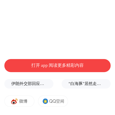
打开 app 阅读更多精彩内容
本次行动分为三个阶段：1.转运保护：由专
业水生野生动物救护团队实施现场管控与非
伊朗外交部回应特朗普战利品言论：美需赢得战争，再谈战利品
“白海豚”居然走出了古怪路径
伤害性救护，将“阿侬”转移至水生野生动物
救助中心暂养。2.全面体检：对“阿侬”开展系
统身体健康评估，全面掌握其生理状态；同
步采集生物样本，开展基因组测序与种群遗