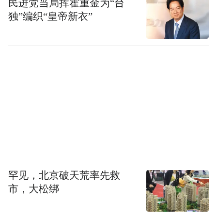
民进党当局挥霍重金为“台
独”编织“皇帝新衣”
罕见，北京破天荒率先救
市，大松绑