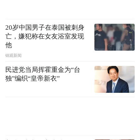
20岁中国男子在泰国被刺身
亡，嫌犯称在女友浴室发现
他
锦观新闻
民进党当局挥霍重金为“台
独”编织“皇帝新衣”