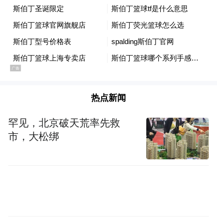
pictures and audios if any) is uploaded and posted
by the user of Dafeng Hao, which is a social media
platform and merely provides information storage
space services.”
热点新闻
罕见，北京破天荒率先救
市，大松绑