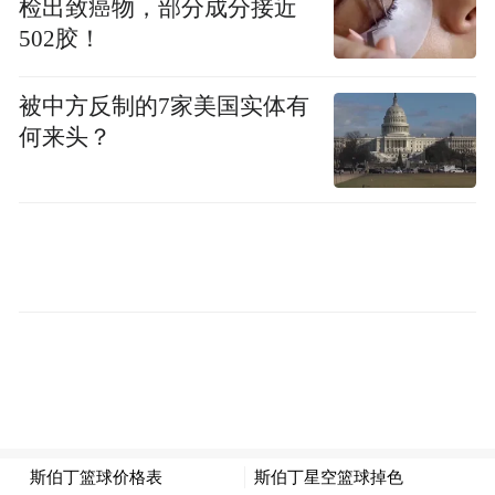
检出致癌物，部分成分接近
事实就出具《整改复查意见书》认定已整改
502胶！
到位，致使该经营部继续违规储存燃气瓶直
至2024年11月，给乐东黎族自治县燃气生产
被中方反制的7家美国实体有
工作造成安全隐患。2025年4月，张志存和李
何来头？
飞两人分别受到党内警告、政务记过处分。
（原标题：乐东：通报四起不担当不作为典
型问题）
来源：乐东县纪委监委
“特别声明：以上作品内容(包括在内的视频、图片或音
频)为凤凰网旗下自媒体平台“大风号”用户上传并发
布，本平台仅提供信息存储空间服务。
Notice: The content above (including the videos,