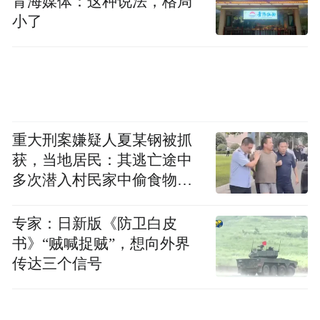
青海媒体：这种说法，格局
小了
重大刑案嫌疑人夏某钢被抓
获，当地居民：其逃亡途中
多次潜入村民家中偷食物被
发现
专家：日新版《防卫白皮
书》“贼喊捉贼”，想向外界
传达三个信号