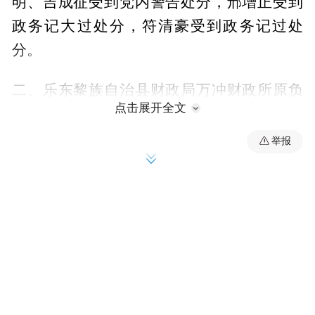
明、吉成征受到党内警告处分，邢增正受到
政务记大过处分，符清豪受到政务记过处
分。
二、乐东黎族自治县财政局万冲财政所原负
点击展开全文
责人孙定荣违反工作纪律，不正确履行职
责，致使万冲财政所工作滞后的问题。2023
举报
年3月以来，孙定荣作为县财政局万冲财政所
负责人，不正确履行职责，致使万冲财政所
报账工作难以正常开展，造成不良影响。孙
定荣还存在其他严重违纪违法问题。2025年7
月，孙定荣受到开除党籍、开除公职处分，
涉嫌犯罪问题将移送检察机关依法审查起
诉。