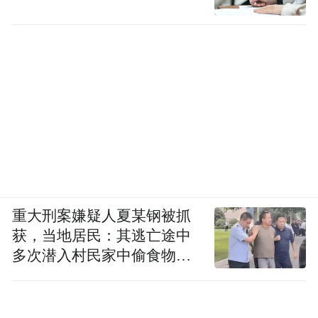
重大刑案嫌疑人夏某钢被抓
获，当地居民：其逃亡途中
多次潜入村民家中偷食物被
发现