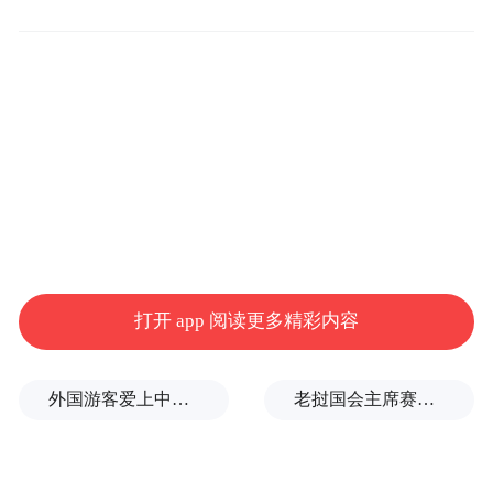
三、乐东黎族自治县住建局原副局长周建立
打开 app 阅读更多精彩内容
违反工作纪律，不正确履行工作职责，未按
照规定开展专项检查，造成不良影响的问
外国游客爱上中国旅拍、汉服和美甲
老挝国会主席赛宋蓬逝世
题。2023年8月，周建立作为乐东黎族自治县
城乡燃气安全专项整治专班办公室副主任，
分管城乡燃气工作以来，未认真开展“黑窝