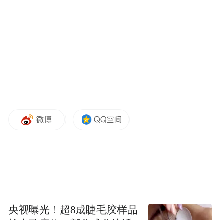
点”“黑气点”专项排查检查，打击力度不大，
导致乐东黎族自治县长期存在“黑窝点”“黑气
点”，给乐东黎族自治县燃气安全工作造成不
良影响。2025年4月，周建立受到党内警告、
政务警告处分。
四、乐东黎族自治县综合行政执法局城市管
理行政执法大队副大队长张志存、机动中队
负责人李飞违反工作纪律，在执法工作中不
正确履行职责，给燃气生产工作造成安全隐
患的问题。2022年12月至2023年1月，张志
存和李飞在查处抱由镇中和供气经营部违规
央视曝光！超8成睫毛胶样品
存储燃气瓶的案件过程中，未认真核查案件