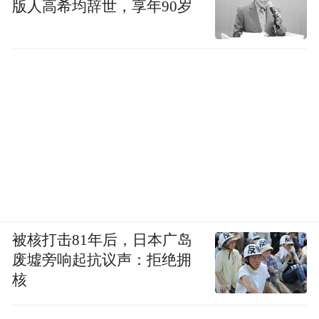
版人高希均辞世，享年90岁
金融力量托举振兴梦想
服务“三农”、助力乡村振兴，是五指山支行
扎根本土的初心与使命。未来，五指山支行
将持续聚焦地方特色产业，依托充足资金和
专业服务，为茶产业发展提供全方位支持；
加大资源倾斜，优先保障茶产业信贷规模；
优化审批流程，提升服务效率；深化模式创
新，完善产业链金融服务；培育新型主体，
重点支持返乡青年、致富带头人等，激发乡
被核打击81年后，日本广岛
村创业活力。
废墟旁响起抗议声：拒绝拥
核
随着金融支持的持续深化，五指山的片片茶
园正升腾起更浓郁的产业芬芳。海南农商银