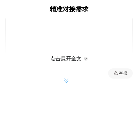
精准对接需求
点击展开全文
举报
信贷活水浇灌产业根基
雨林大叶茶产业是五指山的特色产业，也是
当地乡村振兴的重要抓手。然而，茶企和合
作社在发展过程中，常常面临资金短缺的困