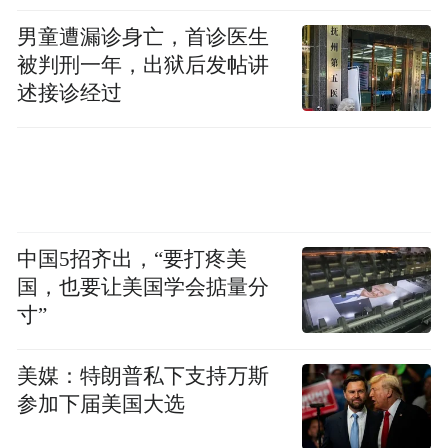
男童遭漏诊身亡，首诊医生
被判刑一年，出狱后发帖讲
述接诊经过
中国5招齐出，“要打疼美
国，也要让美国学会掂量分
沪漂青年返乡创业
寸”
百万授信点燃品牌梦想
美媒：特朗普私下支持万斯
参加下届美国大选
在五指山麒源红茶叶农民专业合作社，金融