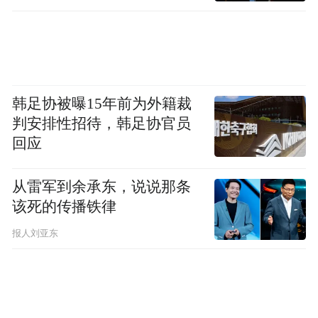
赋能的故事正在上演。合作社负责人曾是一
名“沪漂”青年，被五指山茶的独特魅力和发
展前景吸引，毅然返乡创业。他与当地村民
携手，立志打造本土茶叶品牌。然而，茶叶
生长周期长、前期投入大的特性，让合作社
韩足协被曝15年前为外籍裁
判安排性招待，韩足协官员
一度面临资金链紧张的困境。五指山支行的
回应
客户经理在走访中敏锐捕捉到这一需求。经
过深入调研，为该合作社完成了100万元的授
从雷军到余承东，说说那条
信审批。这笔关键资金如同及时雨，解了合
该死的传播铁律
作社的燃眉之急。“这笔贷款不仅解决了我们
报人刘亚东
生产周转的难题，更让我们有底气在品牌建
设和品质提升上加大投入。”这位年轻的创业
者感慨道。如今，“麒源红”正从深山走向更
广阔的市场，成为金融支持返乡青年创业、