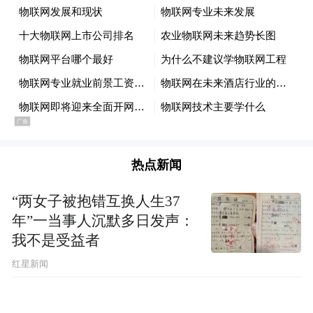
指山支行共发放农民小额贷款15户、金额
235.5万元，积极运用央行“支农再贷款”资
金，有效降低茶农融资成本，让普惠金融真
正惠及田间地头。同时，创新构建“银行+公
司+合作社+农户”四位一体服务模式：银行提
供资金支持，公司负责技术指导和市场销
售，合作社组织生产管理，农户专注种植。
热点新闻
通过这种紧密的产业协同，不仅解决了茶农
“两女子被抱错互换人生37
的资金难题，还提升了茶产业的整体竞争
年”一当事人沉默多日发声：
力，实现了从茶园到茶杯的全链条发展，确
我不是受益者
保金融活水精准灌溉至产业各个环节。
红星新闻