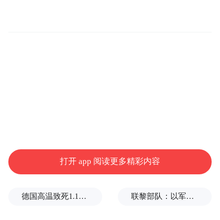
境，尤其是在茶叶收购旺季和设备升级的关
键时期。为解决这一难题，五指山支行主动
走访，深入茶乡，全面了解茶产业的资金需
求。目前，已完成对全市35家茶企及合作社
的全面对接。通过高效的审批流程和灵活的
信贷政策，已累计批复授信额度1175万元，
其中实际用信达470万元，有效缓解了企业的
资金压力。更令人振奋的是，新一轮支持计
划已启动，预计为4家茶产业主体新增授信
打开 app 阅读更多精彩内容
470万元，持续扩大金融支持的覆盖面与渗透
率，为茶产业的持续发展注入强劲动力。
德国高温致死1.19万人，为2016年来最高纪录
联黎部队：以军单日向黎发射113枚炮弹