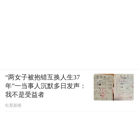
行五指山支行以金融担当，在琼岛腹地奏响
了产业兴、乡村美、农民富的振兴乐章。未
来，更多如“麒源红”般的故事，将在五指山
的青山绿水间续写。
来 源：五指山支行
“两女子被抱错互换人生37
“特别声明：以上作品内容(包括在内的视频、图片或音
年”一当事人沉默多日发声：
频)为凤凰网旗下自媒体平台“大风号”用户上传并发
布，本平台仅提供信息存储空间服务。
我不是受益者
Notice: The content above (including the videos,
红星新闻
pictures and audios if any) is uploaded and posted
by the user of Dafeng Hao, which is a social media
platform and merely provides information storage
space services.”