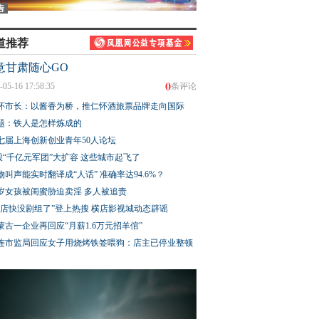
道推荐
意甘肃随心GO
0
-05-16 17:58:35
条评论
怀市长：以酱香为桥，推仁怀酒旅票品牌走向国际
题：铁人是怎样炼成的
七届上海创新创业青年50人论坛
股“千亿元军团”大扩容 这些城市起飞了
物叫声能实时翻译成“人话” 准确率达94.6%？
3岁女孩被闺蜜胁迫卖淫 多人被追责
横店快没剧组了”登上热搜 横店影视城动态辟谣
蒙古一企业再回应“月薪1.6万元招羊倌”
连市监局回应女子用烧烤铁签喂狗：店主已停业整顿