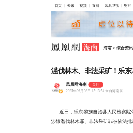
首页
资讯
视频
直播
凤凰卫视
财经
海南
>
综合资讯
滥伐林木、非法采矿！乐东
凤凰网海南
2025年06月08日 15:13:54
来自海南省
近日，乐东黎族自治县人民检察院
涉嫌滥伐林木罪、非法采矿罪被依法批