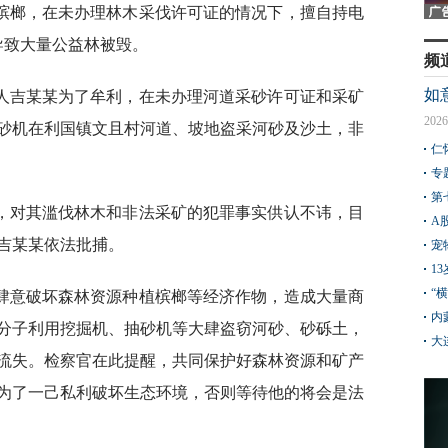
植槟榔，在未办理林木采伐许可证的情况下，擅自持电
导致大量公益林被毁。
频
如
罪嫌疑人吉某某为了牟利，在未办理河道采砂许可证和采矿
2026
砂机在利国镇文且村河道、坡地盗采河砂及沙土，非
仁
专
第
，对其滥伐林木和非法采矿的犯罪事实供认不讳，目
A
吉某某依法批捕。
宠
1
“
肆意破坏森林资源种植槟榔等经济作物，造成大量商
内
分子利用挖掘机、抽砂机等大肆盗窃河砂、砂砾土，
大
流失。检察官在此提醒，共同保护好森林资源和矿产
为了一己私利破坏生态环境，否则等待他的将会是法