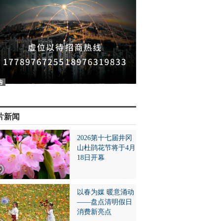
片新闻
2026第十七届井冈
山杜鹃花节将于4月
18日开幕
以春为媒 暖意涌动
——盘点清明假日
消费新亮点