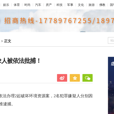
娱乐
体育
时尚
汽车
房产
科技
军事
文化
旅游
佛教
国
站
>
正文
2人被依法批捕！
依法办理2起破坏环境资源案，2名犯罪嫌疑人分别因
准逮捕。