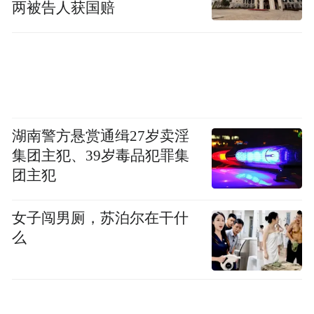
两被告人获国赔
湖南警方悬赏通缉27岁卖淫
集团主犯、39岁毒品犯罪集
团主犯
女子闯男厕，苏泊尔在干什
么