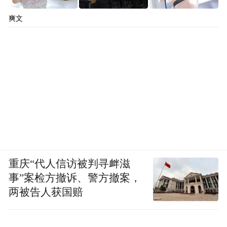
爽文
重庆“代人信访被判寻衅滋
事”案检方撤诉、警方撤案，
两被告人获国赔