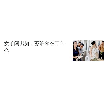
女子闯男厕，苏泊尔在干什
么