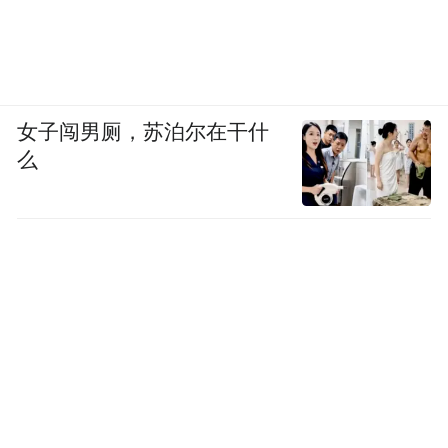
女子闯男厕，苏泊尔在干什
么