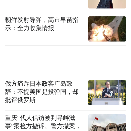
朝鲜发射导弹，高市早苗指
示：全力收集情报
俄方痛斥日本政客广岛致
辞：不提美国是投弹国，却
批评俄罗斯
重庆“代人信访被判寻衅滋
事”案检方撤诉、警方撤案，