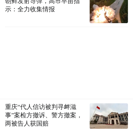
朝鲜发射导弹，高市早苗指
示：全力收集情报
重庆“代人信访被判寻衅滋
事”案检方撤诉、警方撤案，
两被告人获国赔