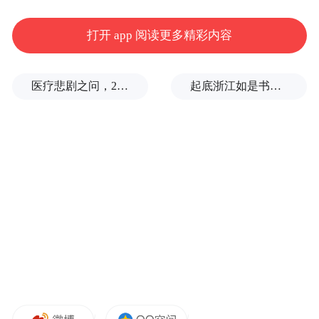
打开 app 阅读更多精彩内容
医疗悲剧之问，2岁半患儿身亡，医生获刑一年
起底浙江如是书院：导师为传销头目，用歪理给家长洗脑，多位学员称遭殴打