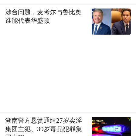
涉台问题，麦考尔与鲁比奥
谁能代表华盛顿
湖南警方悬赏通缉27岁卖淫
集团主犯、39岁毒品犯罪集