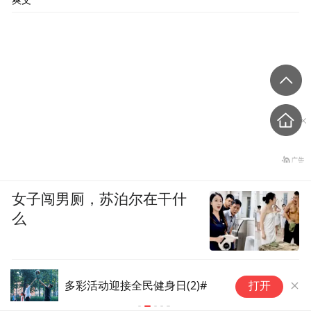
爽文
女子闯男厕，苏泊尔在干什
么
多彩活动迎接全民健身日(2)#
多
打开