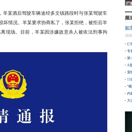
0分许，羊某酒后驾驶车辆途经多文镇路段时与张某驾驶车
频
损坏情况。羊某要求协商私了，张某拒绝，被拒后羊
如
逃离现场。目前，羊某因涉嫌故意杀人被依法刑事拘
2026
仁
专
第
A
宠
1
“
内
大