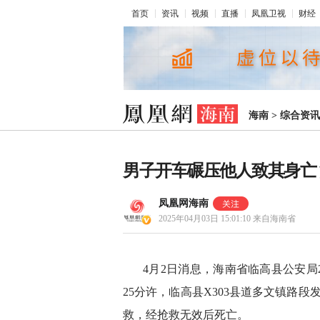
首页
资讯
视频
直播
凤凰卫视
财经
海南
>
综合资讯
男子开车碾压他人致其身亡
凤凰网海南
2025年04月03日 15:01:10
来自海南省
4月2日消息，海南省临高县公安局2
25分许，临高县X303县道多文镇路
救，经抢救无效后死亡。