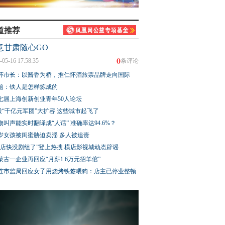
道推荐
意甘肃随心GO
0
-05-16 17:58:35
条评论
怀市长：以酱香为桥，推仁怀酒旅票品牌走向国际
题：铁人是怎样炼成的
七届上海创新创业青年50人论坛
股“千亿元军团”大扩容 这些城市起飞了
物叫声能实时翻译成“人话” 准确率达94.6%？
3岁女孩被闺蜜胁迫卖淫 多人被追责
横店快没剧组了”登上热搜 横店影视城动态辟谣
蒙古一企业再回应“月薪1.6万元招羊倌”
连市监局回应女子用烧烤铁签喂狗：店主已停业整顿