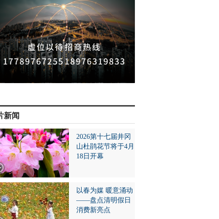
片新闻
2026第十七届井冈
山杜鹃花节将于4月
18日开幕
以春为媒 暖意涌动
——盘点清明假日
消费新亮点