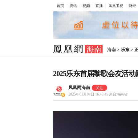
首页
资讯
视频
直播
凤凰卫视
财经
海南
>
乐东
>
2025乐东首届黎歌会友活
凤凰网海南
2025年03月04日 16:48:45
来自海南省