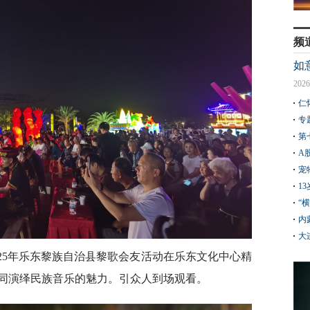
频
如
2026
仁
专
第
A
宠
1
“
内
大
2025年乐东黎族自治县黎歌会友活动在乐东文化中心精
同演绎民族音乐的魅力。引众人到场观看。