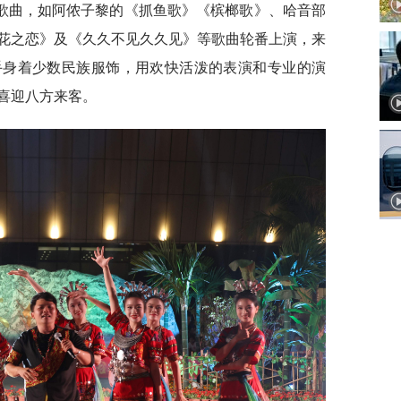
歌曲，如阿侬子黎的《抓鱼歌》《槟榔歌》、哈音部
花之恋》及《久久不见久久见》等歌曲轮番上演，来
手身着少数民族服饰，用欢快活泼的表演和专业的演
喜迎八方来客。