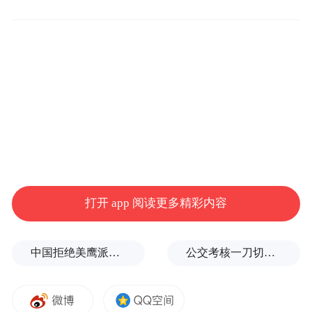
一个存在了几十年的“老问题”
钢渣除尘难在哪？国内钢铁钢渣处理环节，
长期普遍依靠人工经验粗放运维。问题是多
方面的：粉尘工况波动大，生产一变化排放
就跟着变；风机调控滞后，等工人反应过来
调参数，粉尘已经飘出去了；能耗高，为了
“保安全”只能多开设备；人工值守压力大，
打开 app 阅读更多精彩内容
三班倒盯仪表盘，眼睛不敢眨。
行业缺少成熟、标准化的智能解决方案。不
中国拒绝美鹰派副防长访华？弦外之音被热议
公交考核一刀切司机不敢开空调：别把压力转嫁一线员工
是没人想过用技术，而是钢渣除尘的工况太
恶劣了——高温、粉尘、强光干扰，普通设