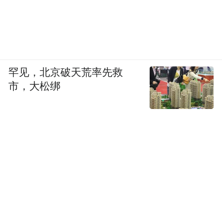
大、区域分布不均、高值化利用路径狭窄。
能把钢渣处理好，不只是环保问题，更是资
源问题、成本问题、竞争力问题。
《钢铁行业数字化转型工程三年行动方案》
罕见，北京破天荒率先救
2026年是全面收官之年。天津这套系统，正
市，大松绑
是收官之年的一份硬核答卷——它回答了行
业一个核心追问：AI到底能不能在钢铁核心
工序上“真干活”？
答案是：能。
而且已经在干了。
在天津大无缝钢厂，那个曾经需要工人三班