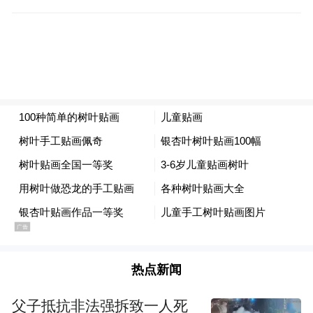
“视觉感知-智能决策-安全执行-数据闭环”
天津这套系统是怎么干的？
简单说，它给钢渣除尘装了一个“大脑”——
依托边缘计算、深度学习与PLC安全协同控
制核心技术，彻底打破传统被动管控模式，
构建起“视觉感知-智能决策-安全执行-数据闭
环”全自动化无人运维体系。
这套系统搭载了语义级视觉识别和五阶段安
全约束智能决策引擎。视觉识别相当于“眼
睛”——实时感知粉尘浓度和工况变化；智能
热点新闻
决策引擎相当于“大脑”——根据感知到的数
父子抵抗非法强拆致一人死
据，预判性调节风机出力；PLC安全协同控