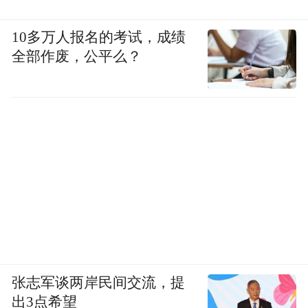
倒盯着的除尘车间，正在变成一个“无人值
10多万人报名的考试，成绩
守”的智能系统。粉尘被实时感知、风机被精
全部作废，公平么？
准调节、能耗被持续优化——所有这一切，
都不需要人再去“拍脑袋”了。
钢铁环保的“自动驾驶时代”，从天津开始
了。
“特别声明：以上作品内容(包括在内的视频、图片或音
频)为凤凰网旗下自媒体平台“大风号”用户上传并发
布，本平台仅提供信息存储空间服务。
Notice: The content above (including the videos,
pictures and audios if any) is uploaded and posted
by the user of Dafeng Hao, which is a social media
张志军谈两岸民间交流，提
platform and merely provides information storage
出3点希望
space services.”