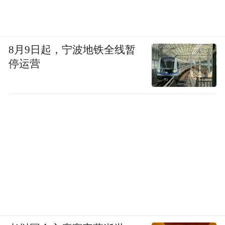
行业拐点：政策、技术与现实的交汇
为什么这个时间点出了这套系统？不是巧
合。
8月9日起，宁波地铁全线暂
停运营
从政策端看，《固体废物综合治理行动计
划》（“固废十条”）已正式实施。从技术端
看，AI正加速渗透至钢铁生产核心工序。从
行业端看，钢铁企业超低排放改造进入攻坚
期。
三股力量在2026年交汇了。
钢铁行业是典型的高能耗、高排放行业。环
保合规早已不是“可选项”，而是“生存底