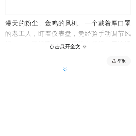
漫天的粉尘。轰鸣的风机。一个戴着厚口罩
的老工人，盯着仪表盘，凭经验手动调节风
门——大了浪费电，小了粉尘超标。干这活
点击展开全文
的人，神经永远是绷着的。
举报
这个画面，在天津大无缝钢厂被改写了。
近日，由中融恒远集团联合天津市人工智能
计算中心协同攻关打造的全国首例钢渣除尘
AI智能控制系统成套工程设备，在天津大无
缝钢厂正式投产运行。钢铁固废环保，从此
迈入了数字智能的新阶段。