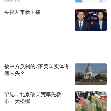
海峡新干线
央视迎来新主播
从“单点试点”到“可复制推广”
这套系统的意义，不在于“装了个AI”，而在
于它解决了AI在工业场景落地的一个核心难
题——真实工况。
被中方反制的7家美国实体有
不同于实验室里的理论技术，这套方案聚焦
何来头？
钢铁固废真实复杂工况，完成了全流程工程
化验证。它不是“做个demo给大家看看”，而
是“即装即用、跨产线快速复制”。
罕见，北京破天荒率先救
市，大松绑
这标志着我国钢渣资源化环保除尘，从零散