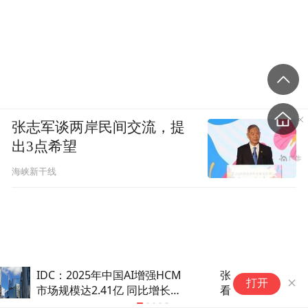
张志军谈两岸民间交流，提
出3点希望
海峡新干线
张朝阳：AI让内容产生了塑料感 我从来不
商
打开
看AI漫剧
布局