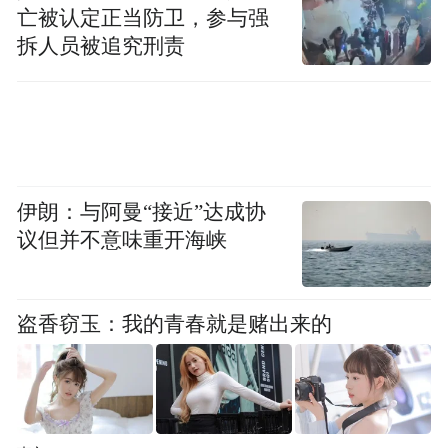
亡被认定正当防卫，参与强
制相当于“刹车”——AI只输出优化建议，
拆人员被追究刑责
PLC掌握设备最终控制权。
为什么要有这个“刹车”？因为工业场景不允
许AI“自由发挥”。万一AI算错了怎么办？系
统设置了多层安全兜底机制——AI可以建
伊朗：与阿曼“接近”达成协
议，但不能直接控制。这个设计从根源上规
议但并不意味重开海峡
避了工业设备失控风险。
在高温、粉尘、强光干扰的恶劣冶金现场，
盗香窃玉：我的青春就是赌出来的
系统稳定运行。既大幅削减了除尘风机能
耗，降低了现场运维人力投入，又有效减少
了高温熔融物冲击带来的设备损耗，同步筑