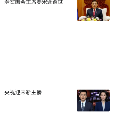
老挝国会主席赛宋蓬逝世
线”。但过去靠“堆设备”来合规的路子，成本
越来越高、效益越来越低。AI给了行业一条
新路——用数据替代经验，用算法替代感
觉，用智能控制替代人工盯防。
传统除尘依赖人工经验调控，缺乏对产尘场
景的实时感知与风量量化方法，导致收尘不
均、能耗高。天津这套AI系统，恰恰解决了
这个问题。
中融恒远集团总经理何旭东认为，工业AI最
央视迎来新主播
难不在实验室，而在复杂恶劣工况下的工程
落地。摒弃传统钢渣领域的粗放运维，用算
法解决工况波动、设备被动管控的行业痛