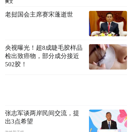
牢了钢铁生产环保安全防线。
爽文
老挝国会主席赛宋蓬逝世
央视曝光！超8成睫毛胶样品
检出致癌物，部分成分接近
502胶！
张志军谈两岸民间交流，提
出3点希望