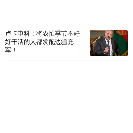
新东 方》，舞蹈《猴子舞》《竹竿舞》等节
目，颇具感恩地方民俗文化特色 。文艺晚会
得到了关心支持艺术团的多位艺术专业人士
卢卡申科：将农忙季节不好
的指导和帮助，文艺晚会有近800多名观众观
好干活的人都发配边疆充
看。
军！