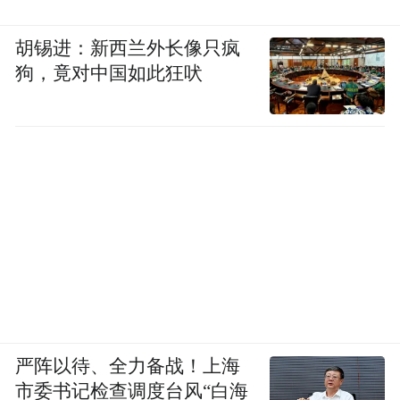
会各界人士
胡锡进：新西兰外长像只疯
2025 春节文艺晚会由感恩爱乐艺术团主办，
狗，竟对中国如此狂吠
感城镇 、板桥镇 、新龙镇三镇人民政府协办
。该艺术团团长麦笃平在文艺晚会上对艺术
团的发起、筹备和成立的过程做了介绍，同
时，对艺术团未来的发展做了展望 。王巍院
士应邀在文艺晚会上致词，并对艺术团成立
的社会意义予以充分肯定和鼓励，并期望感
恩爱乐艺术团的歌声不仅唱响东方，还要唱
响海南，唱响中国。
严阵以待、全力备战！上海
市委书记检查调度台风“白海