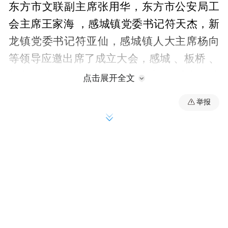
东方市文联副主席张用华，东方市公安局工
会主席王家海 ，感城镇党委书记符天杰，新
龙镇党委书记符亚仙，感城镇人大主席杨向
等领导应邀出席了成立大会，感城 、板桥 、
新龙三镇的多名厅处级退休干部 、爱心企业
点击展开全文
家 、以及社会各界知名人士共260多人参加
举报
了成立大会，并观看了当晚感恩爱乐艺术团
演出的文艺晚会。