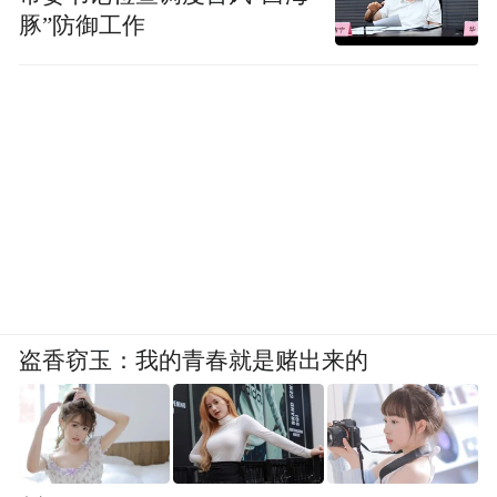
豚”防御工作
大合唱《万泉河水清又清》《东方是个好地方》
盗香窃玉：我的青春就是赌出来的
五种艺术组合《书法 绘画 钢琴 舞蹈 朗诵》