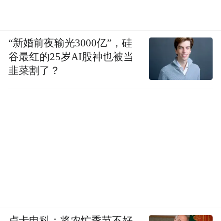
“新婚前夜输光3000亿”，硅
谷最红的25岁AI股神也被当
韭菜割了？
副团长梁其尧为艺术团各部副部长颁发任命证书
东方市感恩爱乐艺术团是海南第一个乡村民
间群众性自发组织的非盈利性、公益性的文
艺团体，并经东方市民政局批准成立，主管
部门为东方市文旅局 ；艺术团由感城籍退休
干部麦笃平发起，得到感城籍知名企业家苏
世华和新龙籍退休干部苏文的鼎力相助。艺
术团旨在立足于东方农村特别是感城 、板
卢卡申科：将农忙季节不好