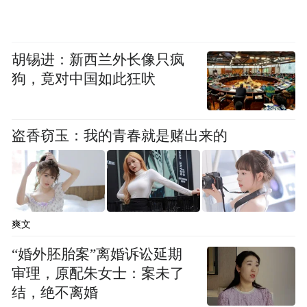
成立大会由副团长苏文主持
胡锡进：新西兰外长像只疯
狗，竟对中国如此狂吠
盗香窃玉：我的青春就是赌出来的
爽文
“婚外胚胎案”离婚诉讼延期
审理，原配朱女士：案未了
东方市文体局符质辉局长为麦笃平团长颁发任命
结，绝不离婚