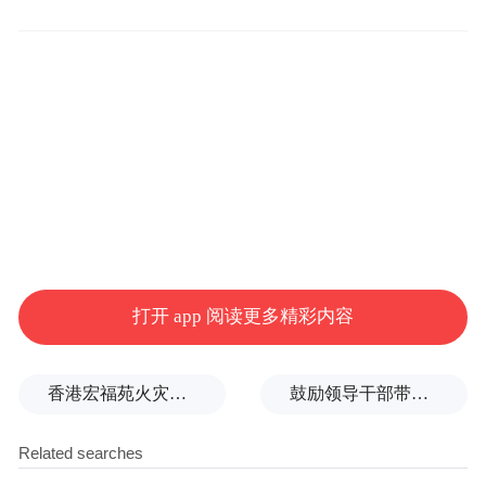
感城镇党委书记符天杰致词
打开 app 阅读更多精彩内容
香港宏福苑火灾跨部门调查最终报告：大火或由烟头引起
鼓励领导干部带头休假之后又撤回文件，到底什么意思嘛？