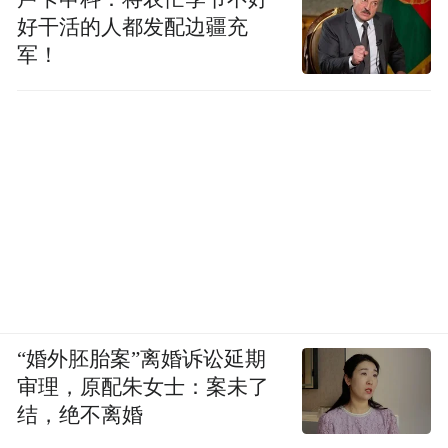
桥、新龙三镇农村的历史、文化、民俗及风
好干活的人都发配边疆充
情 ，通过编排贴近农村生活的舞蹈、民歌、
军！
音乐、小品 、合唱等艺术形式，反映新农村
建设 ，展现社会文明与进步，以及经济快 速
发展的节目、丰富乡村精神和文化和生活、
弘扬正气和社会主旋律，宣传感恩文化，为
三个镇的老百姓服务，得到了东方 市各级党
委和政府及其相关部门 ，以及很多退休干
部、企业家、社会各界知名人士的大力支持
。 目前，已有近200名热爱文艺的农民 、商
人 、教师 、医生、退休人员，乐团指挥、作
“婚外胚胎案”离婚诉讼延期
审理，原配朱女士：案未了
曲家 、作家 、诗人 、歌唱家 、钢琴家、模
结，绝不离婚
特、舞蹈演员等加入了感恩爱乐艺术团。