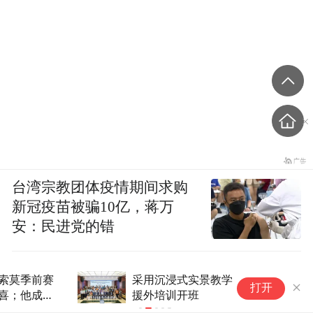
台湾宗教团体疫情期间求购
新冠疫苗被骗10亿，蒋万
安：民进党的错
采用沉浸式实景教学，华西医院
保
打开
援外培训开班
低