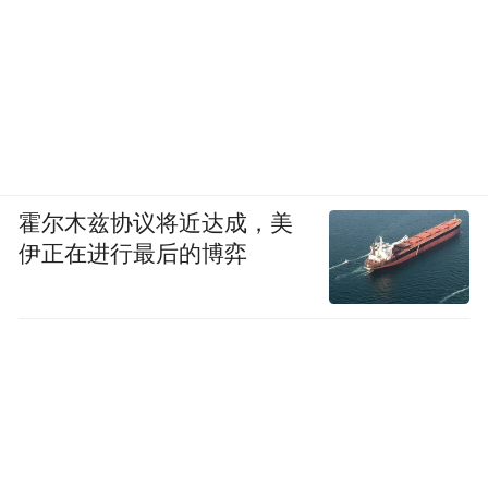
霍尔木兹协议将近达成，美
伊正在进行最后的博弈
感恩民歌《新东方》
文艺晚会共编排演出20个节目 ，有管乐器合
奏 、大合唱 、对唱 、独唱 、五重唱 、民族
舞蹈 、感恩民歌、书法绘画伴舞等 。其中，
大合唱 《万泉河水清又清》《东方是个好地
方》，民歌《 感城感城 ，美丽的家园 》《