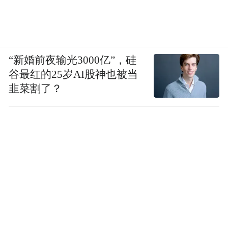
撰稿（编辑）：苏文；摄影：杨泽庄；审
稿：麦笃平
“新婚前夜输光3000亿”，硅
“特别声明：以上作品内容(包括在内的视频、图片或音
频)为凤凰网旗下自媒体平台“大风号”用户上传并发
谷最红的25岁AI股神也被当
布，本平台仅提供信息存储空间服务。
韭菜割了？
Notice: The content above (including the videos,
pictures and audios if any) is uploaded and posted
by the user of Dafeng Hao, which is a social media
platform and merely provides information storage
space services.”