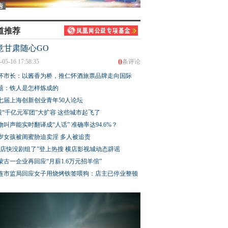
道推荐
意甘肃随心GO
0
-05-16 17:58:35
条评论
怀市长：以酱香为桥，推仁怀酒旅票品牌走向国际
题：铁人是怎样炼成的
七届上海创新创业青年50人论坛
股“千亿元军团”大扩容 这些城市起飞了
物叫声能实时翻译成“人话” 准确率达94.6%？
3岁女孩被闺蜜胁迫卖淫 多人被追责
横店快没剧组了”登上热搜 横店影视城动态辟谣
蒙古一企业再回应“月薪1.6万元招羊倌”
连市监局回应女子用烧烤铁签喂狗：店主已停业整顿