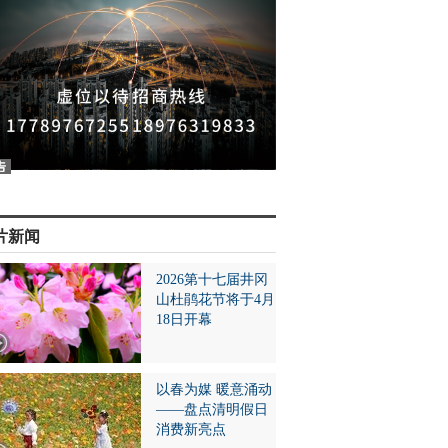
片新闻
2026第十七届井冈
山杜鹃花节将于4月
18日开幕
以春为媒 暖意涌动
——盘点清明假日
消费新亮点