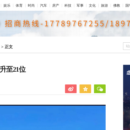
娱乐
体育
时尚
汽车
房产
科技
军事
文化
旅游
佛教
国
站
>
正文
升至21位