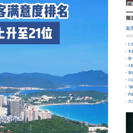
频
如
2026
仁
专
第
A
宠
1
“
内
大