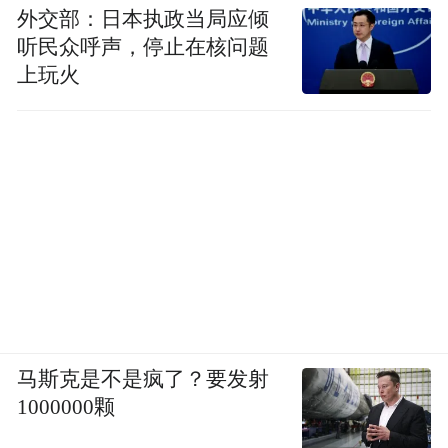
外交部：日本执政当局应倾
跆拳之道
听民众呼声，停止在核问题
上玩火
原中国国家跆拳道品势队主教练、原中国国
家跆拳道示范团副团长、吉尼斯世界纪录两
项保持者、世界跆拳道比赛冠军罗秋声，曾
创下一分钟后空翻破木板26块的吉尼斯世界
纪录，被网友誉为“空翻帝”。
马斯克是不是疯了？要发射
1000000颗