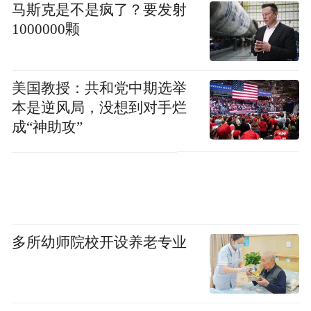
马斯克是不是疯了？要发射
学校介绍
1000000颗
北京外国语大学附属海南外国语学校张柏祥
校长
讲到，北京外国语大学附属海南外国语
美国教授：共和党中期选举
本是逆风局，没想到对手烂
学校是集幼儿园、小学、初中、高中以及高
成“神助攻”
中国际教育为一体，十五年一贯制的全日制
寄宿学校。从“不忘本来，做有温度的幸福教
育；吸收外来，做有深度的国际教育；面向
未来，做有高度的创新教育”三个方面，深度
阐述了北京外国语大学附属海南外国语学校
多所幼师院校开设养老专业
的办学理念及办学成果。