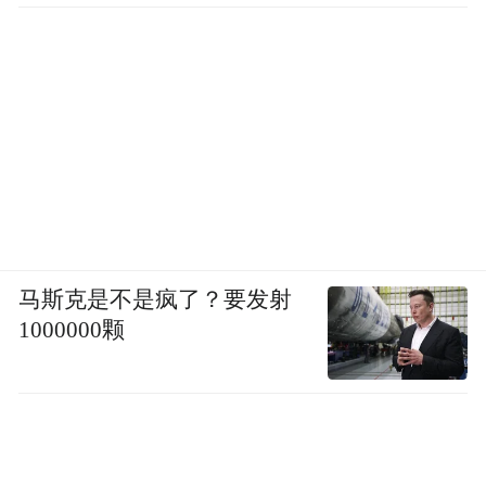
互学共建六个方面，对2024年的工作进行总
结。
展望2025年，商会将“服务”理念付出更大行
动；广泛搭建更多的商业平台、构架更多的
政商、银商平台；寻找更多的商业机会让会
员得到实惠；走出岛外、国外结交更多商业
朋友；接纳更多的新会员，让商会充满生
马斯克是不是疯了？要发射
机；回报与温暖更多的家乡亲人。
1000000颗