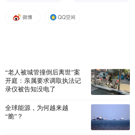
中国区域社会经济史学家，享受国务院特殊
津贴专家叶显恩教授，北京外国语大学附属
海南外国语学校创办人、董事长劳生福，临
高县委常委、县政府副县长施向前，海南省
人民政府原副秘书长王扬俊，原临高县委书
记符孟彪，原海南省扶贫办副主任陈正优，
原海南省税务局二级巡视员邓德海，省委机
“老人被城管撞倒后离世”案
要局副巡视员陈忠科，原海南省就业局副巡
开庭：亲属要求调取执法记
视员王开初，海南省政府参事室特约研究
录仪被告知没电了
员、海口海关二级巡视员、椰城海关督办何
鹏飞，北京外国语大学附属海南外国语学校
全球能源，为何越来越
校长张柏祥，原海口市地税局纳税服务管理
“脆”？
局局长王永茂，临高县政协副主席陈壮，海