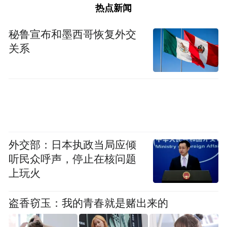
热点新闻
秘鲁宣布和墨西哥恢复外交
关系
致 辞
外交部：日本执政当局应倾
听民众呼声，停止在核问题
临高县委常委、县政府副县长施向前
在会
上玩火
上，对海口市临高商会年会的举办表示祝
贺，并简要介绍了2024年临高县的在经济发
盗香窃玉：我的青春就是赌出来的
展方面取得的成绩、2025年“三区一园”建