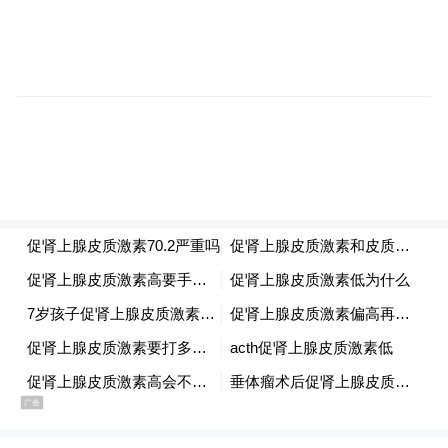
南大学教授、机电工程学院党委书记符新，
广东省海南联谊会、广东省海南商会、深圳
市海南临高商会、深圳市海南临高联谊会、
海南省诚信企业协会、四川省海南商会、贵
州省海南商会、广西海南商会等各商协会代
表、临高籍退休老干部、北京外国语大学附
属海南外国语学校教师代表、海口市临高商
会全体会员500余人参加了此次年会活动。
舞蹈《欢乐哩哩美》