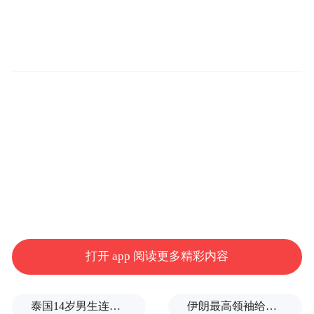
打开 app 阅读更多精彩内容
原海南省人大常委会委员、原三沙市人大常
委会主任、党组书记徐学健，著名徽学家、
泰国14岁男生连杀8人后自戕！先杀祖父母，再携98发子弹进入校园，更可怕的细节公布了
伊朗最高领袖给总统下了“最后警告”？