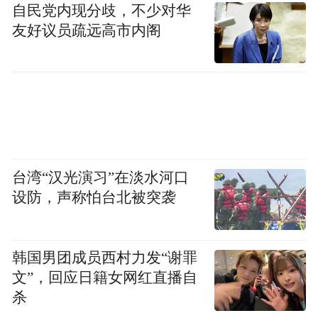
自民党内现分歧，不少对华
友好议员疏远高市内阁
台湾“汉光演习”在淡水河口
设防，声称怕台北被突袭
商会工作报告
韩国男团成员西村力发“谢罪
文”，回应日籍女网红直播自
海口市临高商会会长王裕军从热心公益、服
杀
务家乡、学习交流、学习取经、服务会员、