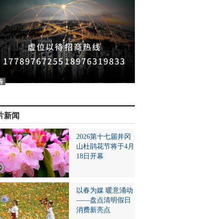
片新闻
2026第十七届井冈
山杜鹃花节将于4月
18日开幕
以春为媒 暖意涌动
——盘点清明假日
消费新亮点