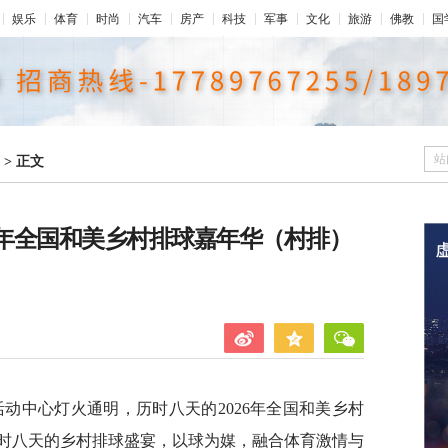
娱乐
体育
时尚
汽车
房产
科技
军事
文化
旅游
佛教
国
站
>
正文
6年全国和美乡村排球嘉年华（村排）
活动中心灯火通明，历时八天的2026年全国和美乡村
时八天的乡村排球盛宴，以球为媒，融合体育激情与