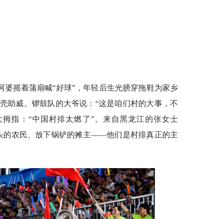
阿婆摇着蒲扇喊“好球”，年轻后生光膀穿拖鞋为家乡
壳助威。锣鼓队的大爷说：“这是咱们村的大事，不
大拇指：“中国村排太燃了”。来自黑龙江的张女士
头的农民、放下锅铲的摊主——他们是村排真正的主