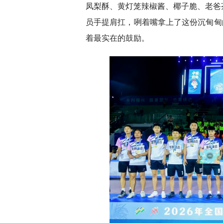
凤梨酥、黄灯笼辣椒酱、椰子脆、老爸
员手提肩扛，咧着嘴拿上了这份沉甸甸的
着最实在的鼓励。