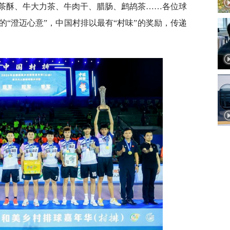
茶酥、牛大力茶、牛肉干、腊肠、鹧鸪茶……各位球
“澄迈心意”，中国村排以最有“村味”的奖励，传递