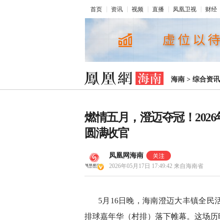
首页
资讯
视频
直播
凤凰卫视
财经
海南
>
综合资讯
燃情五月，澄迈夺冠！202
圆满收官
凤凰网海南
2026年05月17日 17:49:42
来自海南省
5月16日晚，海南澄迈大丰镇全民
排球嘉年华（村排）落下帷幕。这场历