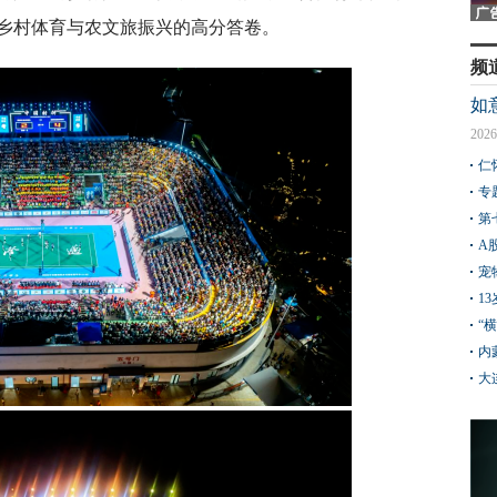
乡村体育与农文旅振兴的高分答卷。
频
如
2026
仁
专
第
A
宠
1
“
内
大