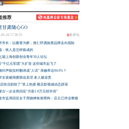
道推荐
意甘肃随心GO
0
-05-16 17:58:35
条评论
怀市长：以酱香为桥，推仁怀酒旅票品牌走向国际
题：铁人是怎样炼成的
七届上海创新创业青年50人论坛
股“千亿元军团”大扩容 这些城市起飞了
物叫声能实时翻译成“人话” 准确率达94.6%？
3岁女孩被闺蜜胁迫卖淫 多人被追责
横店快没剧组了”登上热搜 横店影视城动态辟谣
蒙古一企业再回应“月薪1.6万元招羊倌”
连市监局回应女子用烧烤铁签喂狗：店主已停业整顿