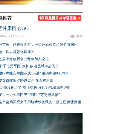
道推荐
意甘肃随心GO
0
-05-16 17:58:35
条评论
怀市长：以酱香为桥，推仁怀酒旅票品牌走向国际
题：铁人是怎样炼成的
七届上海创新创业青年50人论坛
股“千亿元军团”大扩容 这些城市起飞了
物叫声能实时翻译成“人话” 准确率达94.6%？
3岁女孩被闺蜜胁迫卖淫 多人被追责
横店快没剧组了”登上热搜 横店影视城动态辟谣
蒙古一企业再回应“月薪1.6万元招羊倌”
连市监局回应女子用烧烤铁签喂狗：店主已停业整顿