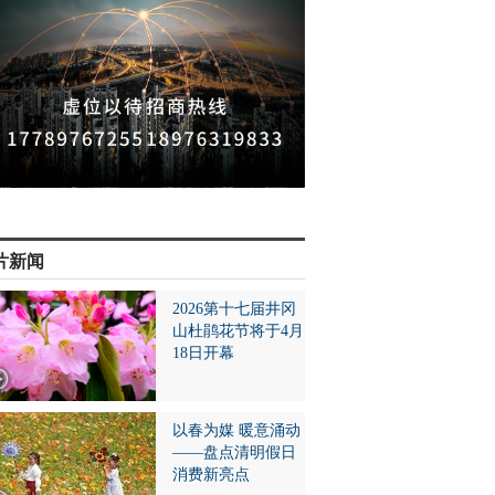
片新闻
2026第十七届井冈
山杜鹃花节将于4月
18日开幕
以春为媒 暖意涌动
——盘点清明假日
消费新亮点