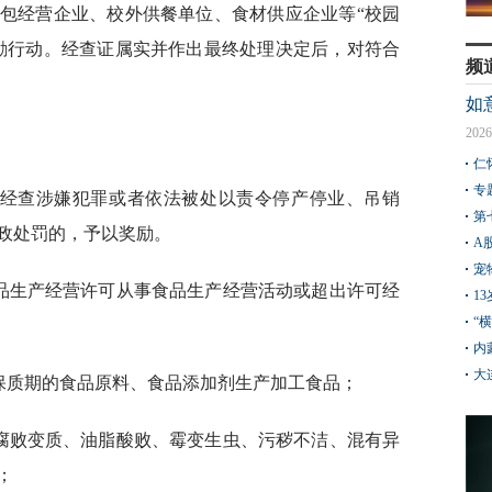
包经营企业、校外供餐单位、食材供应企业等“校园
励行动。经查证属实并作出最终处理决定后，对符合
频
如
2026
仁
专
，经查涉嫌犯罪或者依法被处以责令停产停业、吊销
第
政处罚的，予以奖励。
A
宠
食品生产经营许可从事食品生产经营活动或超出许可经
1
“
内
大
过保质期的食品原料、食品添加剂生产加工食品；
营腐败变质、油脂酸败、霉变生虫、污秽不洁、混有异
；