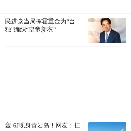
民进党当局挥霍重金为“台
独”编织“皇帝新衣”
轰-6J现身黄岩岛！网友：挂