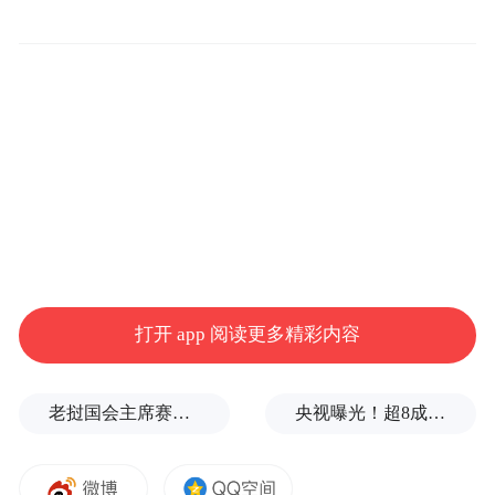
“特别声明：以上作品内容(包括在内的视频、图片或音
频)为凤凰网旗下自媒体平台“大风号”用户上传并发
布，本平台仅提供信息存储空间服务。
打开 app 阅读更多精彩内容
Notice: The content above (including the videos,
pictures and audios if any) is uploaded and posted
by the user of Dafeng Hao, which is a social media
platform and merely provides information storage
老挝国会主席赛宋蓬逝世
央视曝光！超8成睫毛胶样品检出致癌物，部分成分接近502胶！
space services.”