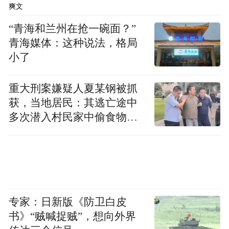
爽文
“青海和兰州在抢一碗面？”
青海媒体：这种说法，格局
小了
重大刑案嫌疑人夏某钢被抓
获，当地居民：其逃亡途中
多次潜入村民家中偷食物被
发现
专家：日新版《防卫白皮
书》“贼喊捉贼”，想向外界