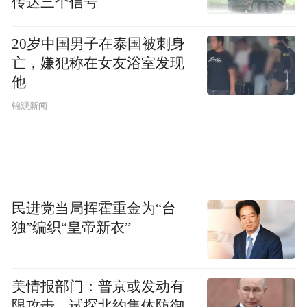
传达三个信号
20岁中国男子在泰国被刺身
亡，嫌犯称在女友浴室发现
他
锦观新闻
民进党当局挥霍重金为“台
独”编织“皇帝新衣”
美情报部门：普京或发动有
限攻击，试探北约集体防御