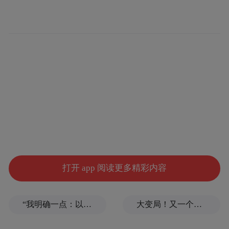
为激发新时代乡村振兴的文化活力，活动现
打开 app 阅读更多精彩内容
场还将设置趣味活动、乡村（非遗）市集
等，全面展示乐东非物质文化遗产保护传承
“我明确一点：以色列不接受！”内塔尼亚胡为何如此公开地挑衅特朗普？
大变局！又一个铁饭碗，要破了
的新成果、新亮点，推进非遗与旅游深度融