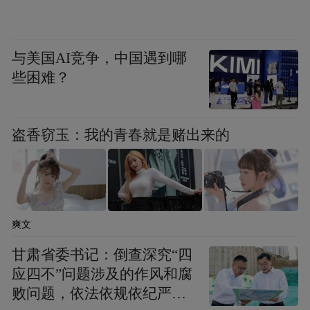
化旅游产业开拓新的市场空间。同时，进一
步提升本地文旅品牌影响力，吸引更多外部
投资，打造更多充满活力、独具特色的乡村
与美国AI竞争，中国遇到哪
些困难？
旅游目的地，把文化旅游产业打造成乐东的
支柱产业，发展成造福乐东人民的幸福产
业。
盗香窃玉：我的青春就是赌出来的
“特别声明：以上作品内容(包括在内的视频、图片或音
频)为凤凰网旗下自媒体平台“大风号”用户上传并发
布，本平台仅提供信息存储空间服务。
Notice: The content above (including the videos,
爽文
pictures and audios if any) is uploaded and posted
by the user of Dafeng Hao, which is a social media
甘肃省委书记：倒查深究“四
platform and merely provides information storage
应四不”问题涉及的作风和腐
space services.”
败问题，依法依规依纪严肃