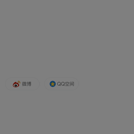
合，满足广大群众“吃非遗”“玩非遗”“赏非遗”
“学非遗”“购非遗”的需求，大力营造非遗保
护传承的良好氛围，为乡村振兴注入源源不
断的动力。