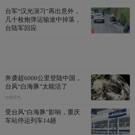
查处腐败案件，加大通报曝
光力度
台军“汉光演习”再出意外，
几十枚炮弹运输途中掉落，
台陆军回应
奔袭超6000公里登陆中国，
台风“白海豚”太能活了
中国天气
受台风“白海豚”影响，重庆
车站停运列车14趟