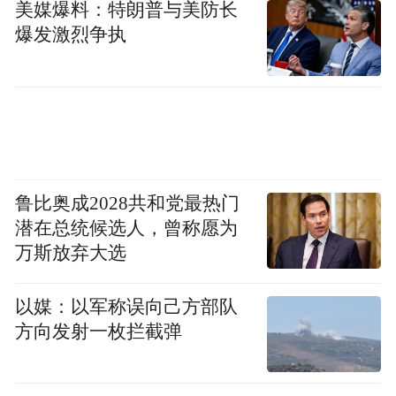
美媒爆料：特朗普与美防长
爆发激烈争执
鲁比奥成2028共和党最热门
潜在总统候选人，曾称愿为
万斯放弃大选
以媒：以军称误向己方部队
方向发射一枚拦截弹