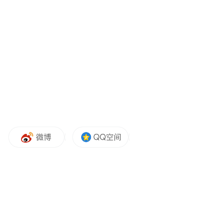
能源利用效率近20%，同时减少了每年150吨
左右的二氧化碳排放。
今年以来，南方油田抢抓“双碳”机遇，因地
制宜布局新能源产业，全面实现“绿色”之
变。目前，南方油田已获取中国石油首个海
上风电项目，并建成海南首个地热制冷示范
工程，“CCUS降碳、CCS固碳、新能源减碳”
负碳产业建设成效显著，目前南方油田CCUS
项目已累计封存二氧化碳超过25万吨，增加
油气产量超过10万吨。