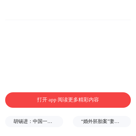
光伏加光热组合，应用中国石油首台套自研
光储一体机，实现了朝6-605井场全部生产用
能的清洁替代，电气化率和绿电占比均达到
了100%。
除了通过光伏发电项目实现了绿电替代外，
南方油田还利用地热、光热、空气源热泵替
代天然气加热，结合二氧化碳捕集、利用与
封存等新技术，使该井场17口采油井真正实
现了“零碳”生产。
打开 app 阅读更多精彩内容
中国石油南方石油勘探开发有限责任公司新
能源事业部高级主管宁萌萌表示，这种多元
胡锡进：中国一天怒回五拳，中美最新较量会走多远？
“婚外胚胎案”妻子：患病期间男方疑似多次有外遇，第三者经营的茶馆距自己家步行仅15分钟
化的清洁热源联合供热模式能够提高该井场