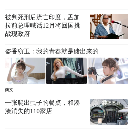
中国石油南方石油勘探开发有限责任公司副
被判死刑后流亡印度，孟加
总经理秦强表示，以海上风电业务为主要发
拉前总理喊话12月将回国挑
展方向，加快推进中国石油千万千瓦级海上
战现政府
风电大基地建设，力争到2035年新能源发电
量折合油当量达到500万吨以上，建成油气热
盗香窃玉：我的青春就是赌出来的
电氢综合能源公司，为海南自贸港建设及“双
碳”目标实现作出新的更大贡献。
爽文
一张爬出虫子的餐桌，和湊
湊消失的110家店