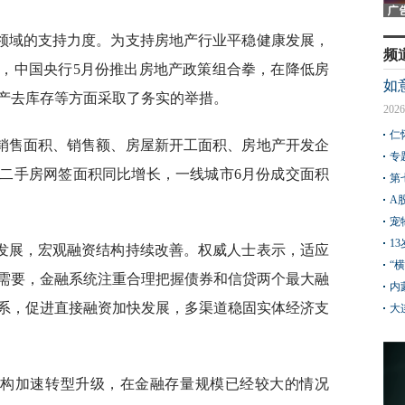
领域的支持力度。为支持房地产行业平稳健康发展，
频
，中国央行5月份推出房地产政策组合拳，在降低房
如
产去库存等方面采取了务实的举措。
2026
仁
销售面积、销售额、房屋新开工面积、房地产开发企
专
二手房网签面积同比增长，一线城市6月份成交面积
第
A
宠
1
发展，宏观融资结构持续改善。权威人士表示，适应
“
需要，金融系统注重合理把握债券和信贷两个最大融
内
系，促进直接融资加快发展，多渠道稳固实体经济支
大
结构加速转型升级，在金融存量规模已经较大的情况