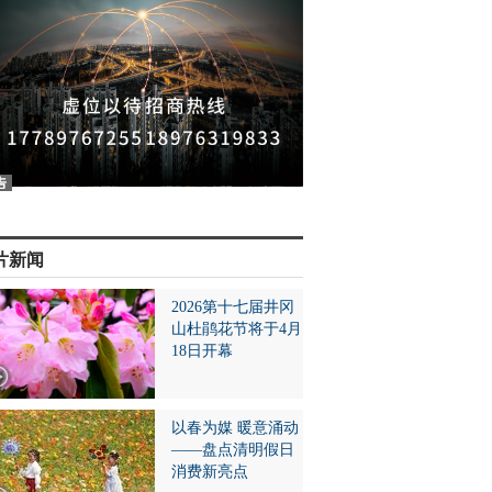
片新闻
2026第十七届井冈
山杜鹃花节将于4月
18日开幕
以春为媒 暖意涌动
——盘点清明假日
消费新亮点