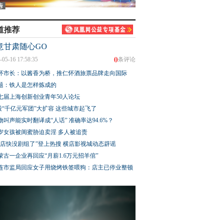
道推荐
意甘肃随心GO
0
-05-16 17:58:35
条评论
怀市长：以酱香为桥，推仁怀酒旅票品牌走向国际
题：铁人是怎样炼成的
七届上海创新创业青年50人论坛
股“千亿元军团”大扩容 这些城市起飞了
物叫声能实时翻译成“人话” 准确率达94.6%？
3岁女孩被闺蜜胁迫卖淫 多人被追责
横店快没剧组了”登上热搜 横店影视城动态辟谣
蒙古一企业再回应“月薪1.6万元招羊倌”
连市监局回应女子用烧烤铁签喂狗：店主已停业整顿